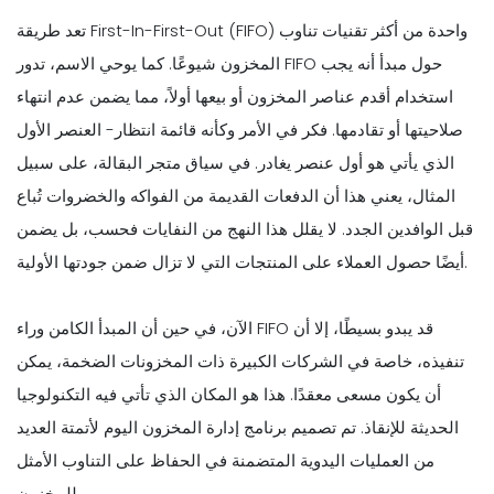
تعد طريقة First-In-First-Out (FIFO) واحدة من أكثر تقنيات تناوب
المخزون شيوعًا. كما يوحي الاسم، تدور FIFO حول مبدأ أنه يجب
استخدام أقدم عناصر المخزون أو بيعها أولاً، مما يضمن عدم انتهاء
صلاحيتها أو تقادمها. فكر في الأمر وكأنه قائمة انتظار- العنصر الأول
الذي يأتي هو أول عنصر يغادر. في سياق متجر البقالة، على سبيل
المثال، يعني هذا أن الدفعات القديمة من الفواكه والخضروات تُباع
قبل الوافدين الجدد. لا يقلل هذا النهج من النفايات فحسب، بل يضمن
أيضًا حصول العملاء على المنتجات التي لا تزال ضمن جودتها الأولية.
الآن، في حين أن المبدأ الكامن وراء FIFO قد يبدو بسيطًا، إلا أن
تنفيذه، خاصة في الشركات الكبيرة ذات المخزونات الضخمة، يمكن
أن يكون مسعى معقدًا. هذا هو المكان الذي تأتي فيه التكنولوجيا
الحديثة للإنقاذ. تم تصميم برنامج إدارة المخزون اليوم لأتمتة العديد
من العمليات اليدوية المتضمنة في الحفاظ على التناوب الأمثل
للمخزون.