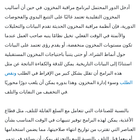
أدخل الدور المحتمل لبرنامج مراقبة المخزون. في حين أن أساليب
المخزون التقليدية تعتمد غالبًا على التتبع اليدوي والفحوصات
الدورية، فإن أنظمة مراقبة المخزون الحديثة تقدم البيانات والتحليلات
والأتمتة في الوقت الفعلي. تخيل نظامًا ينبه صاحب العمل عندما
تكون مستويات المخزون منخفضة، أو يقدم رؤى تعتمد على البيانات
حول أنماط الشراء، أو حتى يتنبأ باحتياجات المخزون المستقبلية
استنادًا إلى البيانات التاريخية. يمكن للدقة والكفاءة الناتجة عن مثل
هذه البرامج أن تقلل بشكل كبير من الإفراط في الطلب
ونقص
الطلب
وسوء إدارة المخزون. وهذا بدوره يمكن أن يلعب دورًا محوريًا
في التخفيف من النفايات والتلف.
بالنسبة للصناعات التي تتعامل مع السلع القابلة للتلف، مثل قطاع
الأغذية، يمكن لهذه البرامج توفير تنبيهات في الوقت المناسب بشأن
العناصر التي تقترب من تواريخ انتهاء صلاحيتها، مما يضمن استخدامها
أو بيعها قبل التلف. بالنسبة للبيع بالتجزئة، يمكن أن يساعد في تدوير