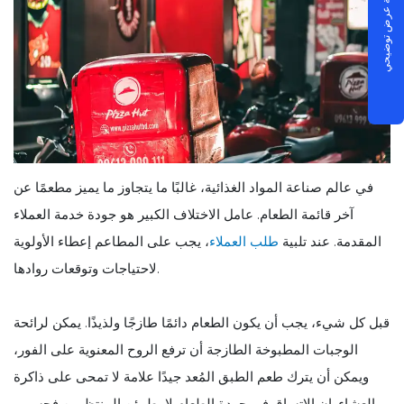
جدولة عرض توضيحي
في عالم صناعة المواد الغذائية، غالبًا ما يتجاوز ما يميز مطعمًا عن
آخر قائمة الطعام. عامل الاختلاف الكبير هو جودة خدمة العملاء
المقدمة. عند تلبية
طلب العملاء
، يجب على المطاعم إعطاء الأولوية
لاحتياجات وتوقعات روادها.
قبل كل شيء، يجب أن يكون الطعام دائمًا طازجًا ولذيذًا. يمكن لرائحة
الوجبات المطبوخة الطازجة أن ترفع الروح المعنوية على الفور،
ويمكن أن يترك طعم الطبق المُعد جيدًا علامة لا تمحى على ذاكرة
العشاء. إن الاتساق في جودة الطعام لا يطمئن المنتظمين فحسب،