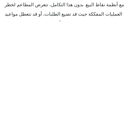
مع أنظمة نقاط البيع. بدون هذا التكامل، تتعرض المطاعم لخطر
العمليات المفككة حيث قد تضيع الطلبات، أو قد تتعطل مواعيد
التسليم، أو قد لا ينعكس المخزون بدقة.
علاوة على ذلك، تتجاوز أهمية هذا التكامل الجانب التشغيلي فقط.
من الناحية المالية، يضمن التكامل الفواتير الدقيقة والمحاسبة
المناسبة وسجلات المعاملات الشفافة، مما يؤدي إلى انخفاض كبير
في الأخطاء الإدارية. من منظور خدمة العملاء، يعني النظام الموحد
أوقات استجابة أسرع، وتواصلًا متسقًا، وتجربة طعام أو طلب محسّنة
بشكل عام للمستفيدين. لا
يمكن المبالغة في إمكانات تكامل النظام في إحداث ثورة في عمليات
المطاعم. من خلال التكامل السليم، تتدفق البيانات في الوقت
الفعلي من نقاط الاتصال المختلفة بشكل متماسك، مما يسمح
لمديري المطاعم باتخاذ قرارات مستنيرة بسرعة. سواء كان الأمر