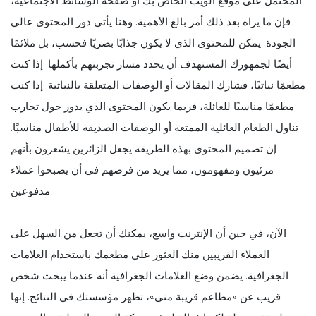
المحتمل على موقع الويب الخاص بك أو صفحة الوسائط الاجتماعية،
فإن ما يراه بعد ذلك أمر بالغ الأهمية. وهنا يأتي دور المحتوى عالي
الجودة. يمكن للمحتوى الذي لا يكون جذابًا بصريًا فحسب، بل ملائمًا
أيضًا لجمهورك المستهدف أن يحدد مسار تجربتهم بأكملها. إذا كنت
مطعمًا نباتيًا، فشارك المقالات أو الوصفات المتعلقة بالنباتية. إذا كنت
مطعمًا مناسبًا للعائلة، فربما يكون المحتوى الذي يدور حول تجارب
تناول الطعام العائلية الممتعة أو الوصفات الصديقة للأطفال مناسبًا.
إن تصميم المحتوى بهذه الطريقة يجعل الزائرين يشعرون بأنهم
مرئيون ومفهومون، مما يزيد من فرصهم في أن يصبحوا عملاء
مدفوعين.
الآن، في حين أن الإنترنت واسع، يمكنك أن تجعل من السهل على
العملاء القريبين منك العثور على مطعمك باستخدام العلامات
الجغرافية. يضمن وضع العلامات الجغرافية أنه عندما يبحث شخص
قريب عن «مطاعم قريبة مني»، تظهر مؤسستك في النتائج. إنها