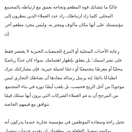
غالبًا ما تتشابك قوة المطعم ونجاحه بعمق مع ارتباطه بالمجتمع
المحلي. كلما زاد ارتباطك، زاد عدد العملاء الذين ينظرون إلى
مؤسستك على أنها مكان مألوف ومعتز به، وليس مجرد مطعم آخر.
إن
رعاية الأحداث المحلية أو التبرع للجمعيات الخيرية لا يقتصر فقط
على نشر اسمك؛ بل يتعلق بإظهار اهتمامك. سواء كان حدثًا رياضيًا
محليًا أو معرضًا مجتمعيًا أو دعمًا لحملة خيرية، فإن مشاركتك تترك
انطباعًا دائمًا. إنه يرسل رسالة مفادها أن نشاطك التجاري ليس
موجودًا من أجل الربح فحسب، بل يلعب أيضًا دوره في بناء المجتمع.
من المرجح أن يدعم العملاء الشركات التي يرون أنها تمتلك قيمًا
تتوافق مع قيمهم الخاصة.
تخيل راحة وسعادة الموظفين في مؤسسة تجارية عندما يدركون أنه
يمكنهم توصيل الطعام من مطعمك. إن تقديم خدمات توصيل