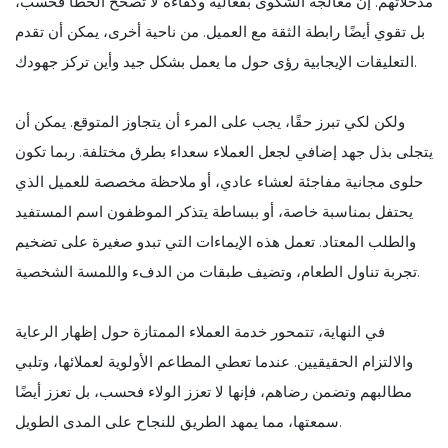
مدخلاتهم. إن معالجة الشكوى بفعالية وكفاءة لا تصحح الخطأ فحسب،
بل تقوي أيضًا رابطة الثقة مع العميل. من ناحية أخرى، يمكن أن تقدم
التعليقات الإيجابية رؤى حول ما يعمل بشكل جيد وأين تركز جهودك.
ولكن لكي تبرز حقًا، يجب على المرء أن يتجاوز المتوقع. يمكن أن
يتجلى بذل جهد إضافي لجعل العملاء سعداء بطرق مختلفة. ربما تكون
حلوى مجانية مفاجئة لعشاء عادي، أو ملاحظة مخصصة للعميل الذي
يحتفل بمناسبة خاصة، أو ببساطة يتذكر الموظفون اسم المستفيد
والطلب المعتاد. تعمل هذه الإيماءات التي تبدو صغيرة على تضخيم
تجربة تناول الطعام، وتضيف طبقات من الدفء واللمسة الشخصية.
في النهاية، تتمحور خدمة العملاء الممتازة حول إظهار الرعاية
والالتزام الحقيقيين. عندما تعطي المطاعم الأولوية لعملائها، وتلبي
مطالبهم وتضمن رضاهم، فإنها لا تعزز الولاء فحسب، بل تعزز أيضًا
سمعتها، مما يمهد الطريق للنجاح على المدى الطويل.