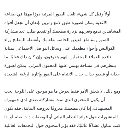
أولاً وقبل كل شيء، تلعب الصور المرئية دورًا مهمًا في صناعة
الأغذية. يمكن لصورة طبق لامع ومزين بإتقان أن تجعل أفواه
المشاهدين تدمع وتغريهم بزيارة مطعمك أو تقديم طلب. تعد مشاركة
الصور ومقاطع الفيديو الخاصة بطعامك وأنشطة المطبخ وراء
الكواليس وأجواء مطعمك على وسائل التواصل الاجتماعي بمثابة
نافذة للعملاء المحتملين. إنهم يتذوقون، وإن كان ذلك فعليًا، ما
ينتظرهم. في مساحة يهيمن عليها المحتوى المرئي، يمكن لصورة
جذابة أو فيديو جذاب جذب الانتباه على الفور وإثارة الرغبة الشديدة.
ومع ذلك، لا يتعلق الأمر فقط بعرض ما هو موجود على اللوحة. يجب
أن يكون للمحتوى الذي تمت مشاركته صدى لدى جمهورك
المستهدف. إذا كان مطعمك معروفًا بعروضه النباتية، فقد تكون
المنشورات حول فوائد النظام النباتي أو الوصفات ذات صلة. أو إذا
كنت تتناول عشاءًا عائليًا، فقد يؤثر المحتوى حول التجمعات العائلية