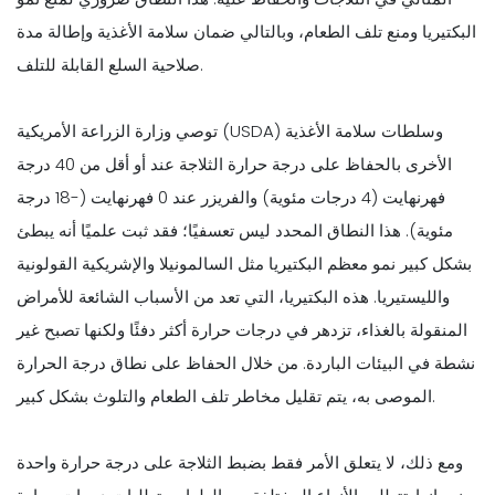
البكتيريا ومنع تلف الطعام، وبالتالي ضمان سلامة الأغذية وإطالة مدة
صلاحية السلع القابلة للتلف.
توصي وزارة الزراعة الأمريكية (USDA) وسلطات سلامة الأغذية
الأخرى بالحفاظ على درجة حرارة الثلاجة عند أو أقل من 40 درجة
فهرنهايت (4 درجات مئوية) والفريزر عند 0 فهرنهايت (-18 درجة
مئوية). هذا النطاق المحدد ليس تعسفيًا؛ فقد ثبت علميًا أنه يبطئ
بشكل كبير نمو معظم البكتيريا مثل السالمونيلا والإشريكية القولونية
والليستيريا. هذه البكتيريا، التي تعد من الأسباب الشائعة للأمراض
المنقولة بالغذاء، تزدهر في درجات حرارة أكثر دفئًا ولكنها تصبح غير
نشطة في البيئات الباردة. من خلال الحفاظ على نطاق درجة الحرارة
الموصى به، يتم تقليل مخاطر تلف الطعام والتلوث بشكل كبير.
ومع ذلك، لا يتعلق الأمر فقط بضبط الثلاجة على درجة حرارة واحدة