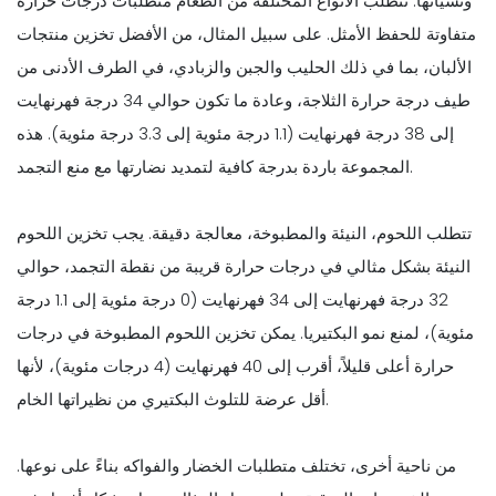
ونسيانها. تتطلب الأنواع المختلفة من الطعام متطلبات درجات حرارة
متفاوتة للحفظ الأمثل. على سبيل المثال، من الأفضل تخزين منتجات
الألبان، بما في ذلك الحليب والجبن والزبادي، في الطرف الأدنى من
طيف درجة حرارة الثلاجة، وعادة ما تكون حوالي 34 درجة فهرنهايت
إلى 38 درجة فهرنهايت (1.1 درجة مئوية إلى 3.3 درجة مئوية). هذه
المجموعة باردة بدرجة كافية لتمديد نضارتها مع منع التجمد.
تتطلب اللحوم، النيئة والمطبوخة، معالجة دقيقة. يجب تخزين اللحوم
النيئة بشكل مثالي في درجات حرارة قريبة من نقطة التجمد، حوالي
32 درجة فهرنهايت إلى 34 فهرنهايت (0 درجة مئوية إلى 1.1 درجة
مئوية)، لمنع نمو البكتيريا. يمكن تخزين اللحوم المطبوخة في درجات
حرارة أعلى قليلاً، أقرب إلى 40 فهرنهايت (4 درجات مئوية)، لأنها
أقل عرضة للتلوث البكتيري من نظيراتها الخام.
من ناحية أخرى، تختلف متطلبات الخضار والفواكه بناءً على نوعها.