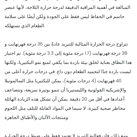
المبالغة في أهمية المراقبة الدقيقة لدرجة حرارة الثلاجة، لأنها عنصر
حاسم في الحفاظ ليس فقط على الجودة ولكن أيضًا على سلامة
الطعام الذي نستهلكه.
تتراوح درجة الحرارة المثالية للتبريد عادةً بين 35 درجة فهرنهايت و
38 درجة فهرنهايت (1.7 درجة مئوية إلى 3.3 درجة مئوية). تم اختيار
هذا النطاق بعناية لخلق بيئة باردة بما يكفي لمنع نمو البكتيريا، ولكنها
ليست باردة جدًا لتجميد الطعام دون داع. في درجات حرارة أعلى من
40 فهرنهايت (4 درجات مئوية)، يمكن للبكتيريا مثل السالمونيلا
والإشريكية القولونية والليستيريا أن تنمو بوتيرة سريعة، وتتضاعف
أعدادها في أقل من 20 دقيقة. يمكن أن تشكل هذه الزيادة الهائلة
مخاطر صحية كبيرة، لا سيما في المواد القابلة للتلف مثل اللحوم
ومنتجات الألبان والأطباق الجاهزة.
ومع ذلك، فإن فعالية التبريد لا تعتمد فقط على ضبط درجة الحرارة