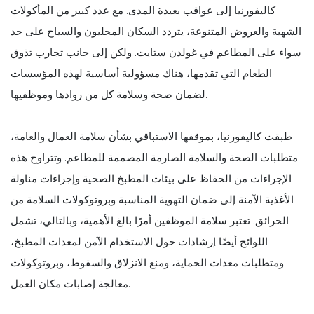
كاليفورنيا إلى عواقب بعيدة المدى. مع عدد كبير من المأكولات
الشهية والعروض المتنوعة، يتردد السكان المحليون والسياح على حد
سواء على المطاعم في غولدن ستايت. ولكن إلى جانب تجارب تذوق
الطعام التي تقدمها، هناك مسؤولية أساسية لهذه المؤسسات
لضمان صحة وسلامة كل من روادها وموظفيها.
طبقت كاليفورنيا، بموقفها الاستباقي بشأن سلامة العمال والعامة،
متطلبات الصحة والسلامة الصارمة المصممة للمطاعم. وتتراوح هذه
الإجراءات من الحفاظ على بيئات المطبخ الصحية وإجراءات مناولة
الأغذية الآمنة إلى ضمان التهوية المناسبة وبروتوكولات السلامة من
الحرائق. تعتبر سلامة الموظفين أمرًا بالغ الأهمية، وبالتالي، تشمل
اللوائح أيضًا إرشادات حول الاستخدام الآمن لمعدات المطبخ،
ومتطلبات معدات الحماية، ومنع الانزلاق والسقوط، وبروتوكولات
معالجة إصابات مكان العمل.