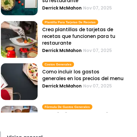
su restaurante
Derrick McMahon
Nov 07, 2025
Plantilla Para Tarjetas De Recetas
Crea plantillas de tarjetas de
recetas que funcionen para tu
restaurante
Derrick McMahon
Nov 07, 2025
Costos Generales
Como incluir los gastos
generales en los precios del menu
Derrick McMahon
Nov 07, 2025
Fórmula De Gastos Generales
Formula de gastos generales
explicada para propietarios de
hoteles
Derrick McMahon
Nov 07, 2025