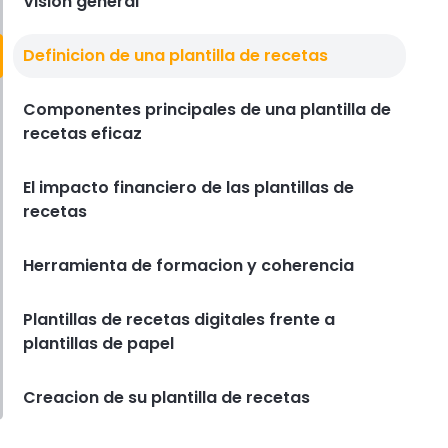
Vision general
Crea Una Receta
Definicion de una plantilla de recetas
Como crear una receta para
menus QSR
Componentes principales de una plantilla de
Derrick McMahon
Nov 07, 2025
recetas eficaz
El impacto financiero de las plantillas de
recetas
Herramienta de formacion y coherencia
Plantillas de recetas digitales frente a
plantillas de papel
Creacion de su plantilla de recetas