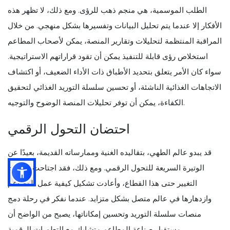
الطلب الموسمية، هي منجم ذهب للرؤى. ومع ذلك، لا تظهر هذه
الأفكار إلا عندما يتم تحليل البيانات وتفسيرها بشكل منهجي. من خلال
المراقبة المنتظمة لتحليلات وتقارير المنصة، يمكن لأصحاب المطاعم
استخلاص رؤى قابلة للتنفيذ يمكن أن تقود قراراتهم الاستراتيجية.
سواء كان الأمر يتعلق بتحديد الأطباق ذات الأداء الضعيف، أو اكتشاف
الاتجاهات الغذائية الناشئة، أو تحسين سلسلة التوريد الغذائي لتحقيق
الكفاءة، يمكن أن توفر تحليلات المنصة الوضوح والتوجيه.
احتضان التحول الرقمي
قد يبدو عالم الطهي، بتقاليده الغنية وممارساته القديمة، بعيدًا عن
الوتيرة السريعة للتحول الرقمي. ومع ذلك، فقد اجتاحت موجات
التغيير حتى هذا القطاع، وأعادت تشكيل كيفية عمل المطاعم
وازدهارها في عالم متصل بشكل متزايد. عندما نفكر في رحلة دمج
منصات سلسلة التوريد وتحسين إمكاناتها، يصبح من الواضح أن
مستقبل صناعة المطاعم متشابك مع التطورات الرقمية.