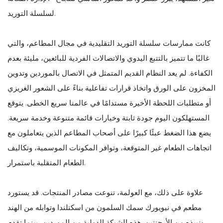
لسلسلة التوريد.
كانت ممارسات سلسلة التوريد التقليدية في مجال المطاعم، والتي
غالبًا ما تتميز بالتتبع اليدوي والاتصالات الفردية للبائعين، مليئة بعدم
الكفاءة. لم يعد النظام القديم المتمثل في الاتصال بالموردين وتدوين
المخزون على الورق واتخاذ قرارات تفاعلية بناءً على الشعور الغريزي
أو متطلبات اللحظة الأخيرة مستدامًا في عالمنا سريع الخطى. يتوقع
المستهلكون اليوم جودة ثابتة وخيارات قائمة متنوعة وخدمة سريعة.
يضع هذا الضغط عبئًا كبيرًا على أصحاب المطاعم الذين يتعاملون مع
اتجاهات الطعام غير المتوقعة، وتوافر المكونات الموسمية، وتكاليف
الطعام المتقلبة باستمرار.
علاوة على ذلك، مع العولمة، تنوعت مصادر المنتجات. قد يستورد
مطعم في نيويورك سمك السلمون من اسكتلندا وتوابله من الهند
ونبيذه من الأرجنتين. هذه الشبكة الدولية من الموردين، بينما تقدم