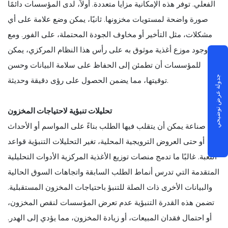
الفعلي. توفر هذه الإمكانية مزايا متعددة. أولاً، لدى المؤسسات دائمًا
صورة واضحة لمستويات مخزونها. ثانيًا، يمكن وضع علامة على أي
مشكلات، مثل التأخير أو مخاوف الجودة المحتملة، على الفور. ومع
وجود موزع أغذية موثوق به على رأس هذا النظام المركزي، يمكن
للمؤسسات أن تطمئن إلى الحفاظ على سلامة البيانات وحسن
جدولة عرض توضيحي
توقيتها، مما يضمن الحصول على رؤى دقيقة وحديثة.
تحليلات تنبؤية لاحتياجات المخزون
في صناعة يمكن أن يتقلب فيها الطلب بناءً على المواسم أو الأحداث
أو حتى العروض الترويجية المحلية، تغير التحليلات التنبؤية قواعد
اللعبة. غالبًا ما تدمج منصات توزيع الأغذية المركزية الأدوات التحليلية
المتقدمة التي تدرس أنماط الطلب السابقة واتجاهات السوق الحالية
والبيانات الأخرى ذات الصلة للتنبؤ باحتياجات المخزون المستقبلية.
تضمن هذه القدرة التنبؤية عدم تعرض المؤسسات لنقص المخزون،
أو احتمال فقدان المبيعات، أو زيادة المخزون، مما يؤدي إلى الهدر.