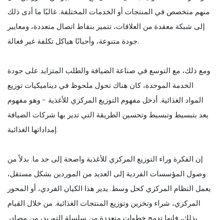
منهم متخصص في المنتجات أو الخدمات المختلفة. غالبًا ما أدى ذلك
إلى شبكة معقدة من العلاقات، تتميز بنقاط اتصال متعددة، ومعايير
جودة متنوعة، وأحيانًا هياكل تكلفة غير فعالة.
ومع ذلك، مع التوسع في صناعة الضيافة والطلب المتزايد على جودة
الخدمة الموحدة، كان هناك تحول ملحوظ في ديناميكيات توزيع
المواد الغذائية. أدخل مفهوم التوزيع المركزي للأغذية - وهو مفهوم
يعد بتبسيط وتبسيط وتحسين الطريقة التي تدير بها شركات الضيافة
إمداداتها الغذائية.
إن الفكرة وراء التوزيع المركزي للأغذية واضحة إلى حد ما. بدلاً من
وصول المؤسسات الفردية إلى العديد من الموردين بشكل مستقل،
يعمل النظام المركزي كحل وسط. يدير هذا الكيان الفردي، أو المحور
المركزي، شراء وتخزين وتوزيع المنتجات الغذائية. من خلال القيام
بذلك، فإنها تدمج خطوات متعددة من سلسلة التوريد، من مصادر