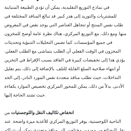
في نماذج التوزيع التقليدية، يمكن أن تؤدي الطبيعة المتباينة
للمشتريات والتوريد إلى هدر كبير. قد تبالغ المنافذ المختلفة في
طلب نفس المنتج أو تتجاهل العناصر التي يوجد نقص في المعروض
منها. ومع ذلك، مع التوزيع المركزي، هناك نظرة عامة أوضح للمخزون
في جميع المؤسسات. كما تضمن التحليلات التنبؤية وتحديثات
المخزون في الوقت الفعلي أن الطلب يتماشى مع الطلب الفعلي.
يؤدي هذا إلى تخفيضات كبيرة في الفاقد بسبب الإفراط في التخزين
أو انتهاء صلاحية السلع القابلة للتلف. بالإضافة إلى ذلك، يتم تقليل
التداخلات، حيث تطلب منافذ متعددة نفس المورد النادر، إلى الحد
الأدنى. بدلاً من ذلك، يمكن للمحور المركزي تخصيص الموارد بكفاءة
حيث تشتد الحاجة إليها.
انخفاض تكاليف النقل واللوجستيات
من
الناحية اللوجستية، يوفر التوزيع المركزي للأغذية ميزة واضحة. عند
نقل البضائع من موردين مختلفين إلى منافذ متعددة، يمكن أن تتراكم