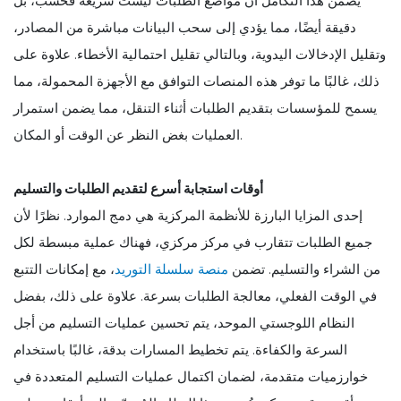
يضمن هذا التكامل أن مواضع الطلبات ليست سريعة فحسب، بل
دقيقة أيضًا، مما يؤدي إلى سحب البيانات مباشرة من المصادر،
وتقليل الإدخالات اليدوية، وبالتالي تقليل احتمالية الأخطاء. علاوة على
ذلك، غالبًا ما توفر هذه المنصات التوافق مع الأجهزة المحمولة، مما
يسمح للمؤسسات بتقديم الطلبات أثناء التنقل، مما يضمن استمرار
العمليات بغض النظر عن الوقت أو المكان.
أوقات استجابة أسرع لتقديم الطلبات والتسليم
إحدى المزايا البارزة للأنظمة المركزية هي دمج الموارد. نظرًا لأن
جميع الطلبات تتقارب في مركز مركزي، فهناك عملية مبسطة لكل
من الشراء والتسليم. تضمن
منصة سلسلة التوريد
، مع إمكانات التتبع
في الوقت الفعلي، معالجة الطلبات بسرعة. علاوة على ذلك، بفضل
النظام اللوجستي الموحد، يتم تحسين عمليات التسليم من أجل
السرعة والكفاءة. يتم تخطيط المسارات بدقة، غالبًا باستخدام
خوارزميات متقدمة، لضمان اكتمال عمليات التسليم المتعددة في