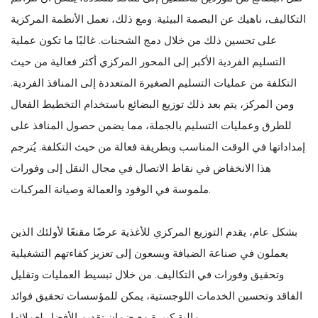
التكاليف، ناهيك عن البصمة البيئية. ومع ذلك، تعمل الأنظمة المركزية
على تحسين ذلك من خلال دمج الشحنات. غالبًا ما تكون عملية
التسليم الفردية الأكبر إلى المحور المركزي أكثر فعالية من حيث
التكلفة من عمليات التسليم الصغيرة المتعددة إلى المنافذ الفردية.
ومن المركز، يتم بعد ذلك توزيع البضائع باستخدام التخطيط الفعال
للطرق وعمليات التسليم بالجملة، مما يضمن حصول المنافذ على
إمداداتها في الوقت المناسب وبطريقة فعالة من حيث التكلفة. يُترجم
هذا الانخفاض في نقاط الاتصال في مجال النقل إلى وفورات
ملموسة في الوقود والعمالة وصيانة المركبات.
بشكل عام، يقدم التوزيع المركزي للأغذية عرضًا مقنعًا لأولئك الذين
يعملون في صناعة الضيافة ويسعون إلى تعزيز كفاءتهم التشغيلية
وتحقيق وفورات في التكاليف. من خلال تبسيط العمليات وتقليل
الفاقد وتحسين الخدمات اللوجستية، يمكن للمؤسسات تحقيق فوائد
مالية كبيرة مع ضمان تقديم الأفضل لعملائها.