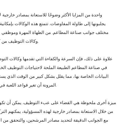
واحدة من المزايا الأكثر وضوحًا للاستعانة بمصادر خارج
يجلبونها إلى طاولة المفاوضات. تتمتع هذه الوكالات بإمكا
مختلف جوانب صناعة المطاعم. من الطهاة المهرة وموظفي الان
وكالات التوظيف من كنز من المرشحين ذوي الخبرة اللازمة لرفع مستوى نجاح المطعم.
علاوة على ذلك، فإن السرعة والكفاءة التي تقدمها وكالات التو
في صناعة المطاعم الطبيعة الملحة لاحتياجات التوظيف الخا
البيانات الخاصة بها، مما يقلل بشكل كبير من الوقت الذي يست
المرونة أن تغير قواعد اللعبة في عالم المطاعم، حيث تُترجم المراكز الفارغة إلى إيرادات مفقودة.
ميزة أخرى ملحوظة هي القضاء على عبء التوظيف. يمكن أن تكون
من خلال الاستعانة بمصادر خارجية لهذه المسؤولية، يمكنهم التر
مع الجوانب الدقيقة لتحديد مصادر المرشحين، والتحقق من ا