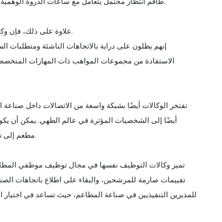
طاقم انتظار محتمل يتعامل مع ساعات الذروة الوهمية أو تقييم مهارة الطهي لدى الشيف في بيئة مطبخ يتم التحكم فيها.
تبقي أصابعها على نبض الصناعة.
علاوة على ذلك، فإن وك
إنهم يظلون على دراية بالاتجاهات الناشئة ومتطلبات ال
الاستفادة من مجموعات المواهب ذات المهارات المتخصصة، 
تفتخر الوكالات أيضًا بشبكة واسعة من الاتصالات داخل صناعة
أيضًا إلى الشخصيات المؤثرة في عالم الطهي. يمكن أن يكون 
مطعم إلى تعيين موظفين استراتيجيين، مثل طاهٍ مشهور لقيادة مشروع جديد.
تميز وكالات التوظيف نفسها في مجال توظيف موظفي المطاعم 
تقييمات صارمة للمرشحين، والبقاء على اطلاع باتجاهات الصناعة
للمديرين التنفيذيين في صناعة المطاعم، حيث تساعد في اختيار ال