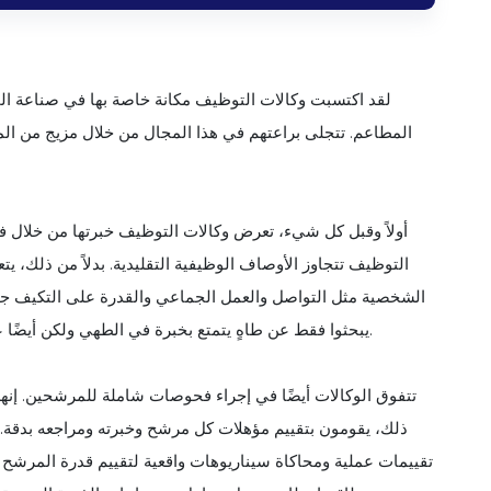
لقد اكتسبت وكالات التوظيف مكانة خاصة بها في صناعة ال
المطاعم. تتجلى براعتهم في هذا المجال من خلال مزيج من ال
أولاً وقبل كل شيء، تعرض وكالات التوظيف خبرتها من خلال فه
التوظيف تتجاوز الأوصاف الوظيفية التقليدية. بدلاً من ذلك، 
الشخصية مثل التواصل والعمل الجماعي والقدرة على التكيف جنبً
يبحثوا فقط عن طاهٍ يتمتع بخبرة في الطهي ولكن أيضًا عن طاهٍ يمكنه أيضًا الازدهار في بيئة الضغط العالي لمطبخ مزدحم.
تتفوق الوكالات أيضًا في إجراء فحوصات شاملة للمرشحين. إ
ذلك، يقومون بتقييم مؤهلات كل مرشح وخبرته ومراجعه بدقة. عل
تقييمات عملية ومحاكاة سيناريوهات واقعية لتقييم قدرة المرشح