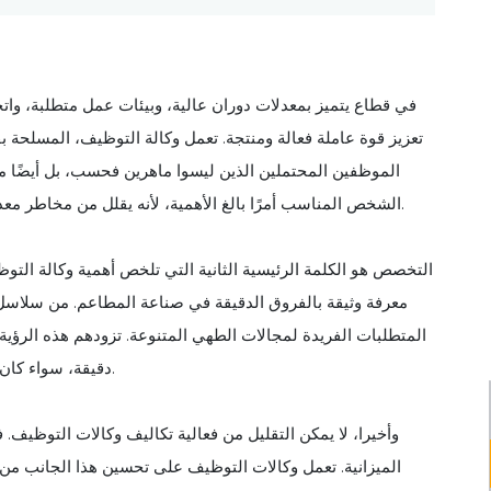
في قطاع يتميز بمعدلات دوران عالية، وبيئات عمل متطلبة، وا
تعزيز قوة عاملة فعالة ومنتجة. تعمل وكالة التوظيف، المسلحة
الموظفين المحتملين الذين ليسوا ماهرين فحسب، بل أيضًا م
الشخص المناسب أمرًا بالغ الأهمية، لأنه يقلل من مخاطر معدلات الاستنزاف العالية ويضمن طول عمر القوى العاملة الموهوبة.
التخصص هو الكلمة الرئيسية الثانية التي تلخص أهمية وكالة التو
معرفة وثيقة بالفروق الدقيقة في صناعة المطاعم. من سلاسل
المتطلبات الفريدة لمجالات الطهي المتنوعة. تزودهم هذه الر
دقيقة، سواء كان ذلك لأدوار المطبخ أو الموظفين أمام المنزل أو المناصب الإدارية.
وأخيرا، لا يمكن التقليل من فعالية تكاليف وكالات التوظيف. 
الميزانية. تعمل وكالات التوظيف على تحسين هذا الجانب م