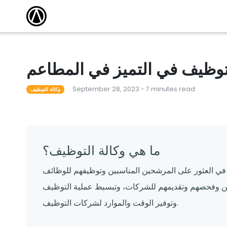
مقالات
أكاديمية التدريب
كتشف أحدث
وسّع نطاق معرفتك واكتسب الشهادة من خلال
الاستفادة من دوراتنا التدريبية المجانية عبر الإنترنت.
 101
أحداث محلية
مطعم ناجح
قاد المدرب دورات لمساعدة المشغلين على تعلم كل
شيء من القدرات الأساسية إلى الميزات المتقدمة.
لتوظيف في التميز في المطاعم
لقوالب
ندوات عبر الإنترنت
September 28, 2023 - 7 minutes read
وكالة التوظيف
م قوالبنا
تساعدك البرامج التعليمية المجانية عبر الإنترنت التي
يقودها الخبراء على المضي قدمًا والبقاء على اطلاع.
ما هي وكالة التوظيف؟
في العثور على المرشحين المناسبين وتوظيفهم للوظائف
هلين وفحصهم وتقديمهم للشركات، وتبسيط عملية التوظيف
وتوفير الوقت والموارد لشركات التوظيف.