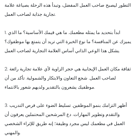
التطور ليصبح صاحب العمل المفضل، وتبدأ هذه الرحلة بصياغة علامة
تجارية جذابة لصاحب العمل.
1. ابدأ بتحديد ما يمثله مطعمك. ما هي قيمك الأساسية؟ ما الذي
يميزك عن المنافسة؟ ما نوع الخبرة التي تريد أن يتمتع بها موظفوك؟
يشكل هذا الوعي الذاتي أساس العلامة التجارية لصاحب العمل.
2. ثقافة مكان العمل الإيجابية هي حجر الزاوية لأي علامة تجارية رائعة
لصاحب العمل. شجع التعاون والابتكار والشمولية. تأكد من أن
موظفيك يشعرون بالتقدير ولديهم شعور بالانتماء.
3. أظهر التزامك بنمو الموظفين. تسليط الضوء على فرص التدريب
والتقدم وتطوير المهارات. دع المرشحين المحتملين يعرفون أن
العمل في مطعمك ليس مجرد وظيفة؛ إنه طريق للإثراء الشخصي
والمهني.