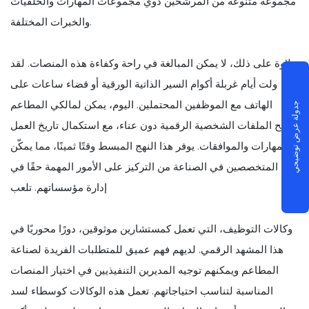
مجموعة متنوعة من المرشحين ذوي مجموعات المهارات والخلفيات
والخبرات المختلفة.
علاوة على ذلك، لا يمكن المبالغة في راحة وكفاءة هذه المنصات. لقد
ولت أيام غربلة أكوام السير الذاتية الورقية أو قضاء ساعات على
الهاتف مع الموظفين المحتملين. اليوم، يمكن لمالكي المطاعم
جدولة عرض توضيحي
تصفح الملفات الشخصية الرقمية دون عناء، مع استكمال تاريخ العمل
والمهارات والموافقات. يوفر هذا النهج المبسط وقتًا ثمينًا، مما يمكّن
المتخصصين في الصناعة من التركيز على الأمور المهمة حقًا في
إدارة مؤسساتهم. تلعب
وكالات التوظيف، التي تعمل كمستشارين موثوقين، دورًا محوريًا في
هذا المشهد الرقمي. لديهم فهم عميق للمتطلبات الفريدة لصناعة
المطاعم ويمكنهم توجيه المديرين التنفيذيين في اختيار المنصات
المناسبة لتناسب احتياجاتهم. تعمل هذه الوكالات كوسطاء لسد