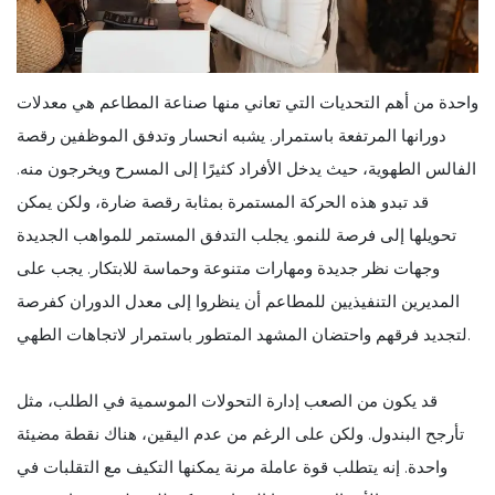
واحدة من أهم التحديات التي تعاني منها صناعة المطاعم هي معدلات
دورانها المرتفعة باستمرار. يشبه انحسار وتدفق الموظفين رقصة
الفالس الطهوية، حيث يدخل الأفراد كثيرًا إلى المسرح ويخرجون منه.
قد تبدو هذه الحركة المستمرة بمثابة رقصة ضارة، ولكن يمكن
تحويلها إلى فرصة للنمو. يجلب التدفق المستمر للمواهب الجديدة
وجهات نظر جديدة ومهارات متنوعة وحماسة للابتكار. يجب على
المديرين التنفيذيين للمطاعم أن ينظروا إلى معدل الدوران كفرصة
لتجديد فرقهم واحتضان المشهد المتطور باستمرار لاتجاهات الطهي.
قد يكون من الصعب إدارة التحولات الموسمية في الطلب، مثل
تأرجح البندول. ولكن على الرغم من عدم اليقين، هناك نقطة مضيئة
واحدة. إنه يتطلب قوة عاملة مرنة يمكنها التكيف مع التقلبات في