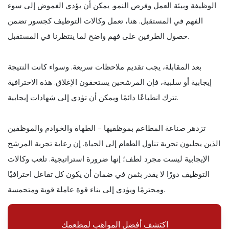
الوظيفة وبيئة العمل وفرص النمو. يمكن أن يؤدي الغموض إلى سوء
الفهم في المستقبل. هنا، تعمل وكالات التوظيف كجسور تضمن
حصول الطرفين على فهم واضح لما ينتظرنا في المستقبل.
بعد المقابلة، يجب تقديم ملاحظات سريعة. وسواء كانت النتيجة
إيجابية أو سلبية، فإن المرشحين يستحقون الإغلاق. هذه الاحترافية
تترك انطباعًا دائمًا ويمكن أن تؤدي إلى شهادات إيجابية.
تزدهر صناعة المطاعم بموظفيها - الطهاة والخوادم والموظفين
الذين يجلبون تجربة تناول الطعام إلى الحياة. إن رعاية تجربة المرشح
الإيجابية ليست مجرد لطف؛ إنها ضرورة استراتيجية. تلعب وكالات
التوظيف دورًا لا يقدر بثمن في ضمان أن يكون كل تفاعل احترافيًا
ومحترمًا ويؤدي إلى بناء قوة عاملة قوية ومتحمسة.
اكتشف أفضل المواهب لمطعمك