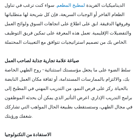
الديناميكيات الفريدة
لمطبخ المطعم
. سواء كنت ترغب في تناول
الطعام الفاخر أو الوجبات السريعة، فإن كل شريحة لها متطلباتها
وفروقها الدقيقة. ابق على اطلاع على اتجاهات السوق ولوائح العمل
والتفضيلات الإقليمية. تعمل هذه المعرفة على تمكين فريق التوظيف
الخاص بك من تصميم استراتيجيات تتوافق مع التعيينات المحتملة.
صياغة علامة تجارية جذابة لصاحب العمل
سلط الضوء على ما يجعل مؤسستك استثنائية- روح الطهي الخاصة
بك، والالتزام بالممارسات المستدامة، أو ثقافة مكان العمل النابضة
بالحياة. ركز على فرص النمو، من التدريب المهني في المطبخ إلى
برامج التدريب الإداري. اعرض التأثير الذي يمكن أن يحدثه الموظفون
في مجال الطهي، وستستقطب بطبيعة الحال المواهب التي تشاركك
شغفك ورؤيتك.
الاستفادة من التكنولوجيا