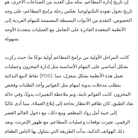
إن تاريخ إدارة المطاعم، مثله مثل العديد من الصناعات الأخرى، هو
تاريخ تحول تقوده التكنولوجيا. تعكس رحلة برامج المطاعم، على وجه
الخصوص، التقدم من الأدوات البسيطة المصممة للمهام الفردية إلى
الأنظمة المعقدة القادرة على التعامل مع العمليات متعددة الأوجه
بسهولة.
كانت المراحل الأولية من برامج المطاعم أولية نوعًا ما، حيث ركزت
بشكل أساسي على المهام الأساسية مثل إدارة المخزون وعمليات
نقاط البيع البدائية (POS). تعمل هذه الأنظمة بشكل منعزل، مما
يتطلب مدخلات يدوية لمهام مثل الفواتير وأخذ الطلبات وفحص
المخزون. كانت القوائم ثابتة، وتم ملاحظة التغييرات يدويًا، وفي حالة
نفاد الطبق، كان طاقم الانتظار بحاجة إلى إبلاغ العملاء، مما أدى غالبًا
إلى خيبة أمل رواد المطعم. ومع ذلك، مع دخول العالم العصر
الرقمي، تغيرت توقعات وعمليات المطاعم. مع ظهور الإنترنت، وبعد
ذلك الهواتف الذكية، بدأت الطريقة التي يتناول بها الناس الطعام