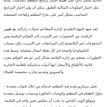
التأكيد بشكل كافٍ على أهمية اختيار برنامج المطعم المناسب. تمامًا
مثل اختيار المكونات المثالية للطبق، يمكن أن يؤثر اختيار البرنامج
المناسب بشكل كبير على نجاح المطعم وكفاءته التشغيلية.
لقد شهد النهج التقليدي لإدارة المطاعم تحولات زلزالية مع ظهور
الرقمنة. من الحجوزات عبر الإنترنت إلى القوائم الرقمية ومن
المدفوعات غير التلامسية إلى المراجعات عبر الإنترنت، فإن بصمات
التكنولوجيا واضحة في كل نقطة اتصال تشغيلية. وسط هذه
التطورات، تضخم دور إدارة القائمة بشكل كبير. لم تعد القوائم مجرد
قائمة بالأطباق والأسعار؛ إنها أدوات ديناميكية للعلامة التجارية
والتسويق وتقديم تجارب مخصصة للعملاء.
تخيل سيناريو يقدم فيه المطعم خدماته من خلال قنوات متعددة -
تناول الطعام في المطعم والوجبات الجاهزة ومنصات توصيل متعددة
وموقع الويب الخاص به. يجب أن ينعكس تغيير واحد في القائمة،