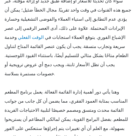
سواء كان تحديثًا للأسعار أو إضافة طبق جديد أو إزالة مؤقتة، عبر
جميع هذه القنوات في وقت واحد تقريبًا. مجال الخطأ ضئيل؛ يمكن أن
يؤدي عدم التطابق إلى استياء العملاء والفوضى التشغيلية وخسارة
الإيرادات المحتملة. علاوة على ذلك، أدى العصر الرقمي إلى عصر
الإشباع الفوري. يتوقع العملاء استجابات في
الوقت الفعلي
وخدمة
سريعة وتجارب متسقة. يجب أن يكون عنصر القائمة المتاح لتناول
الطعام متاحًا بشكل مثالي للتسليم أيضًا، باستثناء القيود اللوجستية.
يجب أن تظل الأسعار ثابتة، ويجب دمج أي عروض ترويجية أو
خصومات مستمرة بسلاسة.
وهنا يأتي دور أهمية إدارة القائمة الفعالة. يعمل برنامج المطعم
المناسب بمثابة العمود الفقري، مما يضمن أن كل جانب من جوانب
القائمة محدث ومتسق ومصمم خصيصًا لتلبية الاحتياجات الفريدة
للمطعم. بفضل البرامج القوية، يمكن لمالكي المطاعم أن يستريحوا
بسهولة، مع العلم أن أي تغييرات يتم إجراؤها ستنعكس على الفور