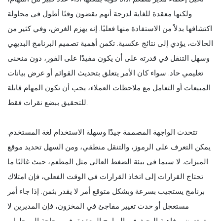
ولكنها معقدة للغاية لدرجة أنهم يقضون وقتًا أطول في محاولة
اكتشافها بدلاً من الاستفادة منها فعليًا. إنه يهزم الغرض، وفي كثير من
الحالات، يؤدي إلى نتائج عكسية. تكمن أهمية تصميم البرنامج البديهي
وسهل التنقل في قدرته على أن يكون مفيدًا على الفور، دون منحنى
تعليمي حاد. سواء كان الأمر يتعلق بتحديث القوائم أو عرض بيانات
المبيعات أو التعامل مع ملاحظات العملاء، يجب أن تكون المهام قابلة
للتحقيق ببضع نقرات فقط.
تتحدث الواجهة المصممة جيدًا وسهلة الاستخدام لغة المستخدم.
يمكن التعرف على الرموز، والتنقل منطقي، ومن السهل تحديد موقع
الميزات. لا سيما في بيئة الضغط العالي مثل المطعم، حيث غالبًا ما
تحتاج القرارات إلى اتخاذ القرارات في الوقت الفعلي، فإن امتلاك
برنامج يستجيب بسرعة وبشكل متوقع أمر لا يقدر بثمن. إذا جاء أمر
مستعجل أو حدث تغيير مفاجئ في المخزون، فإن المديرين لا
يتمتعون برفاهية البحث في البرامج المعقدة، فهم بحاجة إلى حلول،