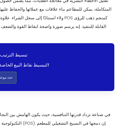
تقليل الأخطاء البشرية في معالجة الطلبات، مما يضمن حصول ا
ولاء استنادًا إلى سجل الشراء. علاوة على ذ
القابلة للتنفيذ. إنه يرسم صورة واضحة لنقاط القوة والضعف ا
تبسيط الترتيب 
ابدأ مع Altametrics لتبسيط نقاط البيع الخاصة بك!
حدد موعدًا
في صناعة تزداد قدرتها التنافسية، حيث يكون الهامش بين النجاح
التكنولوجية ميزة مت