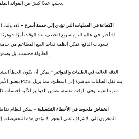
يجلب عددًا كبيرًا من الفوائد الملموسة التي تساهم بشكل مباشر في تحسين الأداء وزيادة الإيرادات.
الكفاءة في العمليات التي تؤدي إلى خدمة أسرع -
لقد ولت الأ
التأخير. في عالم اليوم سريع الخطى، يعد الوقت أمرًا جوهريً
تسويات الدفع، تمكن أنظمة نقاط البيع المطاعم من خدمة 
الطاولة فحسب، بل يضمن أيضًا أن يشعر المستفيدون بالرضا، ومن المرجح أن يعودوا.
الدقة العالية في الطلبات والفواتير -
يمكن أن يكون الخطأ البشري،
يتعلق الأمر بحوادث
سوء الفهم. وفي الوقت نفسه، تضمن الفواتير الآلية احتساب كل عنصر، مما يلغي فرص الشحن الزائد أو الشحن المنخفض.
انخفاض ملحوظ في الأخطاء التشغيلية -
يمكن لنظام نقاط ا
المخزون إلى الإشراف على الحجز. لا تؤدي هذه التخفيضات إل