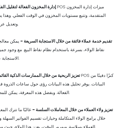
إدارة المخزون الفعالة لتقليل الفا
المتقدمة، وتتبع مستويات المخزون في الوقت الفعلي. وهذا يض
وتعديل عروض القائمة بناءً على توفر المكونات، وبالتالي تقليل الفاقد.
تقديم خدمة عملاء فائقة من خلال الاستجابة السريعة -
يمكن معالجة
نقاط الولاء، بسرعة باستخدام نظام نقاط البيع. مع وجود جم
الاستجابة على الفور، مما يضمن شعور المستفيدين بالتقدير والحضور.
تعزيز الربحية من خلال الممارسات الذكية القائم
البيانات. يوفر تحليل هذه البيانات رؤى حول ساعات الذروة في
الفعالة. وبفضل هذه المعرفة، يمكن للمطاعم اتخاذ قرارات مستنيرة لتحقيق أقصى قدر من الربحية.
تعزيز ولاء العملاء من خلال المعاملات السلسة -
غالبًا ما تترك المعا
خلال برامج الولاء المتكاملة وخيارات تقسيم الفواتير السهل
العملاء بسلاسة. وبمرور الوقت، يعزز هذا الولاء، حيث من المرجح أن يختار العملاء مطعمًا يربطونه بالراحة والكفاءة.