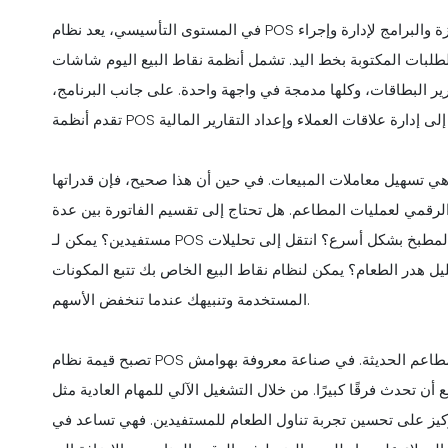
في المستوى التأسيسي، يعد نظام POS للمطعم عبارة عن شبكة رقمية أو منصة تجمع بين مكونات الأجهزة والبرامج لإدارة وإجراء
الطلبات المكتوبة بخط اليد. تشمل أنظمة نقاط البيع اليوم شاشات
ر البطاقات، وكلها مدمجة في واجهة واحدة. على جانب البرنامج،
ع هي تسهيل معاملات المبيعات. في حين أن هذا صحيح، فإن قدراتها
لرقمي لعمليات المطاعم. هل تحتاج إلى تقسيم الفاتورة بين عدة
مستفيدين؟ يمكن لـ POS القيام بذلك. هل تريد مراقبة الأطباق التي تطير من طاولة المطبخ بشكل أسرع؟ انتقل إلى تحليلات
ليل هدر الطعام؟ يمكن لنظام نقاط البيع الخاص بك تتبع المكونات
المستخدمة وتنبيهك عندما تنخفض الأسهم.
تصبح قيمة نظام POS أكثر وضوحًا عندما نفكر في دوره الأساسي في تشكيل إدارة المطاعم الحديثة. في صناعة معروفة بهوامش
 أن تحدث فرقًا كبيرًا. من خلال التشغيل الآلي للمهام العادية مثل
كيز على تحسين تجربة تناول الطعام للمستفيدين. فهي تساعد في