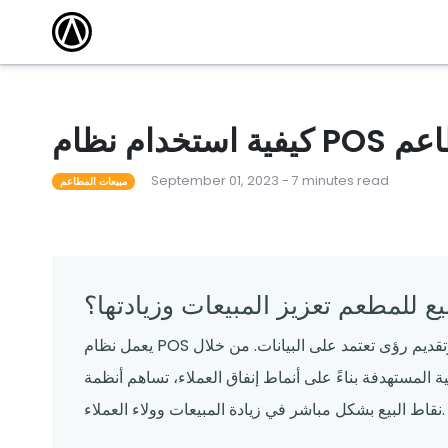
مقالات
أكاديمية التدريب
كتشف أحدث
وسّع نطاق معرفتك واكتسب الشهادة من خلال
الاستفادة من دوراتنا التدريبية المجانية عبر الإنترنت.
 101
أحداث محلية
مطعم ناجح
قاد المدرب دورات لمساعدة المشغلين على تعلم كل
شيء من القدرات الأساسية إلى الميزات المتقدمة.
المطاعم
لقوالب
ندوات عبر الإنترنت
September 01, 2023 - 7 minutes read
م قوالبنا
تساعدك البرامج التعليمية المجانية عبر الإنترنت التي
مبيعات المطاعم
يقودها الخبراء على المضي قدمًا والبقاء على اطلاع.
ع للمطعم تعزيز المبيعات وزيادتها؟
يعمل نظام POS الخاص بالمطعم على تبسيط العمليات وتقليل الأخطاء وتقديم رؤى تعتمد على البيانات. من خلال
 المستهدفة بناءً على أنماط إنفاق العملاء، تساهم أنظمة
نقاط البيع بشكل مباشر في زيادة المبيعات وولاء العملاء.