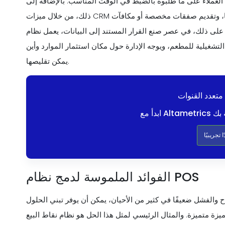
لعملاء على ما طلبوه بالضبط في الوقت المناسب. بالإضافة إلى
ذلك، من خلال ميزات CRM المتكاملة، يمكن للمطاعم بناء علاقات مع عملائها والحفاظ عليها، وتقديم صفقات مخصصة أو مكافآت
لك، في عصر صنع القرار المستند إلى البيانات، يعمل نظام POS كمنجم ذهب للرؤى
لتشغيلية للمطعم، ويوجه الإدارة حول مكان استثمار الموارد وأين
يمكن تقليصها.
متعدد القنوات
 تجريبيًا
الفوائد الملموسة لدمج نظام POS
 والفشل ضعيفًا في كثير من الأحيان، يمكن أن يوفر تبني الحلول
ميزة. والمثال الرئيسي لمثل هذا الحل هو نظام نقاط البيع (POS). إن دمجها في النسيج التشغيلي للمطعم