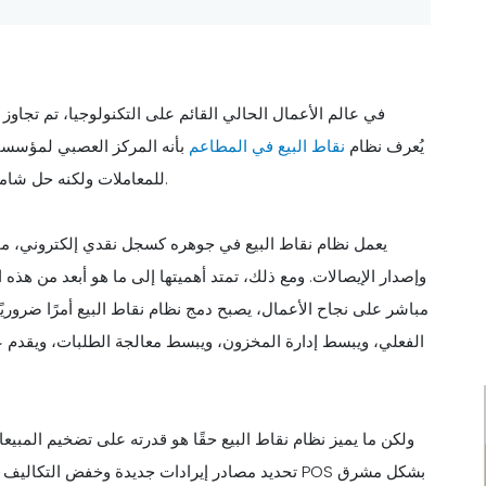
في عالم الأعمال الحالي القائم على التكنولوجيا، تم تجاوز ال
للمطاعم (POS). يُعرف نظام
نقاط البيع في المطاعم
بأنه المركز العصبي لمؤسسا
للمعاملات ولكنه حل شامل مصمم لتحسين العمليات وتعزيز تجربة تناول الطعام بشكل عام.
يعمل نظام نقاط البيع في جوهره كسجل نقدي إلكتروني، مم
وإصدار الإيصالات. ومع ذلك، تمتد أهميتها إلى ما هو أبعد من هذه
مباشر على نجاح الأعمال، يصبح دمج نظام نقاط البيع أمرًا ضرور
الفعلي، ويبسط إدارة المخزون، ويبسط معالجة الطلبات، ويقدم ع
ولكن ما يميز نظام نقاط البيع حقًا هو قدرته على تضخيم المب
تحديد مصادر إيرادات جديدة وخفض التكاليف وزيادة ا