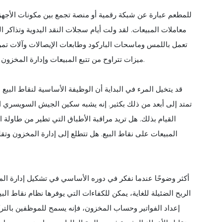
معاملات المبيعات. لقد ولت أيام سجلات النقد اليدوية وتذاكر 
تعمل باللمس وماسحات الباركود وطابعات الإيصالات وآلات تمري
تقدم أنظمة POS ميزات تتراوح من تتبع المبيعات وإدارة المخزون إلى إدارة علاقات العملاء وإعداد التقارير المالية.
قد يتخيل المرء في البداية أن الوظيفة الأساسية لنقاط البي
تمتد إلى أبعد من ذلك بكثير. إنه يشبه سكين الجيش السويسري ا
المبيعات على نقاط البيع. هل تتطلع إلى إدارة المخزون وتق
الربح الضئيلة للغاية، يمكن للكفاءات التي يوفرها نظام نقاط البيع
إعداد الفواتير وحساب المخزون، فإنه يسمح للموظفين بالتر