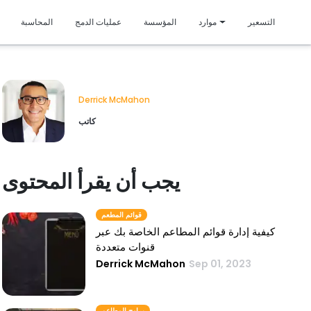
متمي
التسعير
موارد
المؤسسة
عمليات الدمج
المحاسبة
Derrick McMahon
كاتب
يجب أن يقرأ المحتوى
قوائم المطعم
كيفية إدارة قوائم المطاعم الخاصة بك عبر
قنوات متعددة
Derrick McMahon
Sep 01, 2023
برامج المطاعم