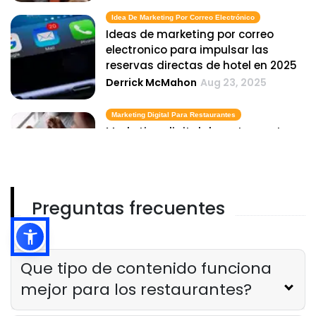
Idea De Marketing Por Correo Electrónico
Ideas de marketing por correo
electronico para impulsar las
reservas directas de hotel en 2025
Derrick McMahon
Aug 23, 2025
Marketing Digital Para Restaurantes
Marketing digital de restaurantes
para comida para llevar y entrega
Derrick McMahon
Aug 23, 2025
Preguntas frecuentes
Ideas De Marketing Digital
Ideas sencillas de marketing digital
para aumentar las ventas en su
restaurante de servicio rapido
Que tipo de contenido funciona
Derrick McMahon
Aug 23, 2025
mejor para los restaurantes?