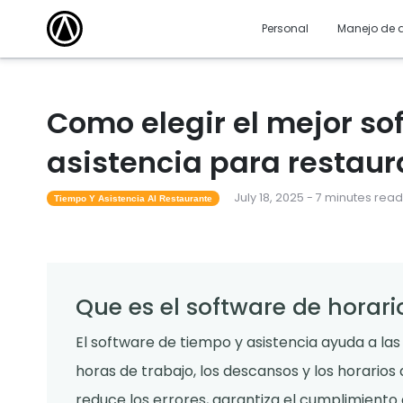
Academia De Formación
Artícu
Amplíe sus conocimientos y adquiera la
¡Descubre
Personal
Manejo de 
certificación aprovechando nuestros cursos
prensa! E
en línea gratuitos.
desafíos
Eventos Locales
Resta
Cursos dirigidos por un instructor para ayudar a
Fundament
los operadores a aprender todo, desde
restaura
Como elegir el mejor so
capacidades básicas hasta funciones
avanzadas.
asistencia para restaur
Seminarios Web
Planti
Los seminarios web gratuitos dirigidos por
Aumente l
July 18, 2025 - 7 minutes read
expertos lo ayudan a avanzar y mantenerse
operacio
Tiempo Y Asistencia Al Restaurante
informado.
nuestras 
Que es el software de horari
El software de tiempo y asistencia ayuda a las
horas de trabajo, los descansos y los horarios
reduce los errores, garantiza el cumplimiento de