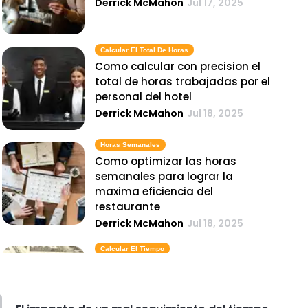
Derrick McMahon
Jul 17, 2025
Calcular El Total De Horas
Como calcular con precision el
total de horas trabajadas por el
personal del hotel
Derrick McMahon
Jul 18, 2025
Horas Semanales
Como optimizar las horas
semanales para lograr la
maxima eficiencia del
restaurante
Derrick McMahon
Jul 18, 2025
Calcular El Tiempo
Como calcular el tiempo
necesario para los descansos
legales y las horas extras en los