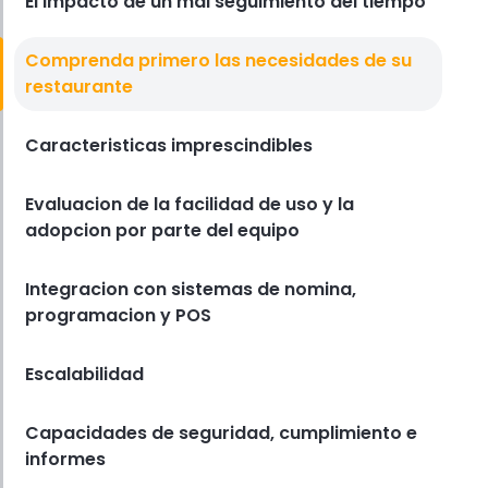
El impacto de un mal seguimiento del tiempo
restaurantes
Derrick McMahon
Jul 17, 2025
Comprenda primero las necesidades de su
Seguimiento De Las Horas De Los Empleados
restaurante
Como realizar un seguimiento
preciso de las horas de los
empleados para evitar errores en
Caracteristicas imprescindibles
la nomina
Derrick McMahon
Jul 18, 2025
Evaluacion de la facilidad de uso y la
adopcion por parte del equipo
Integracion con sistemas de nomina,
programacion y POS
Escalabilidad
Capacidades de seguridad, cumplimiento e
informes