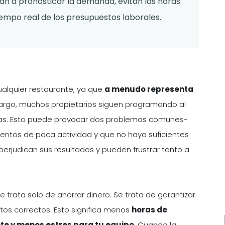
an a pronosticar la demanda, evitan las horas
tiempo real de los presupuestos laborales.
alquier restaurante, ya que
a menudo representa
rgo, muchos propietarios siguen programando al
tinas. Esto puede provocar dos problemas comunes-
tos de poca actividad y que no haya suficientes
rjudican sus resultados y pueden frustrar tanto a
 trata solo de ahorrar dinero. Se trata de garantizar
os correctos. Esto significa menos
horas de
ente y menos estres para tu equipo
. Cuando la