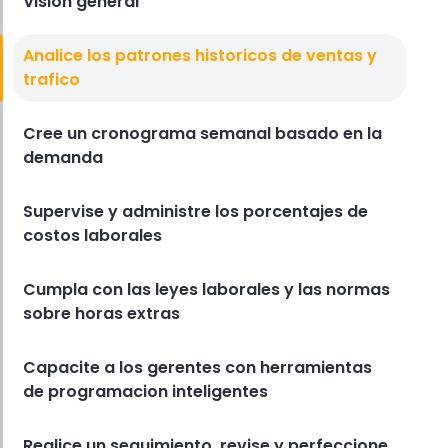
Vision general
Derrick McMahon
Jul 17, 2025
Analice los patrones historicos de ventas y
Seguimiento De Las Horas De Los Empleados
Como realizar un seguimiento
trafico
preciso de las horas de los
empleados para evitar errores en
Cree un cronograma semanal basado en la
la nomina
demanda
Derrick McMahon
Jul 18, 2025
Supervise y administre los porcentajes de
costos laborales
Cumpla con las leyes laborales y las normas
sobre horas extras
Capacite a los gerentes con herramientas
de programacion inteligentes
Realice un seguimiento, revise y perfeccione