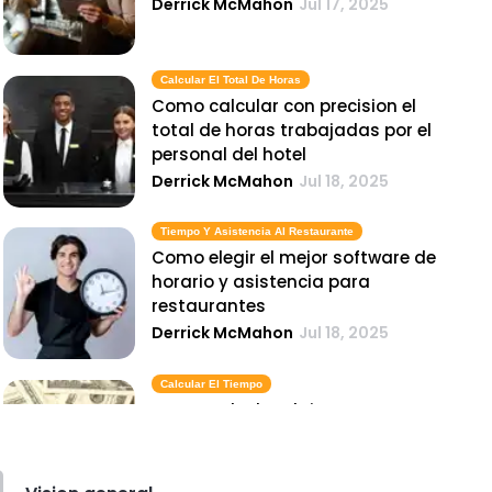
Derrick McMahon
Jul 17, 2025
Calcular El Total De Horas
Como calcular con precision el
total de horas trabajadas por el
personal del hotel
Derrick McMahon
Jul 18, 2025
Tiempo Y Asistencia Al Restaurante
Como elegir el mejor software de
horario y asistencia para
restaurantes
Derrick McMahon
Jul 18, 2025
Calcular El Tiempo
Como calcular el tiempo
necesario para los descansos
legales y las horas extras en los
restaurantes