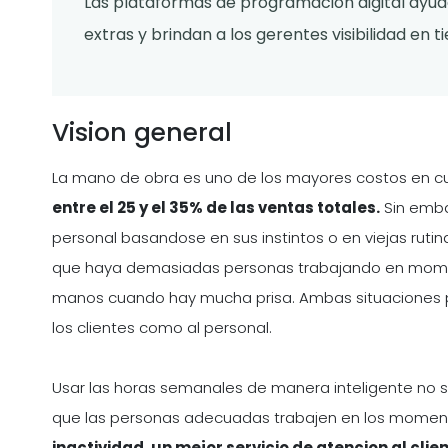
Las plataformas de programacion digital ayud
extras y brindan a los gerentes visibilidad en 
Vision general
La mano de obra es uno de los mayores costos en cu
entre el 25 y el 35% de las ventas totales.
Sin emba
personal basandose en sus instintos o en viejas ru
que haya demasiadas personas trabajando en momen
manos cuando hay mucha prisa. Ambas situaciones pe
los clientes como al personal.
Usar las horas semanales de manera inteligente no se
que las personas adecuadas trabajen en los moment
inactividad, un mejor servicio de atencion al cli