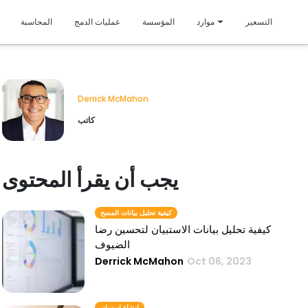
متمي
التسعير
موارد
المؤسسة
عمليات الدمج
المحاسبة
Derrick McMahon
كاتب
يجب أن يقرأ المحتوى
كيفية تحليل بيانات المسح
كيفية تحليل بيانات الاستبيان لتحسين رضا
الضيوف
Derrick McMahon
Oct 06, 2023
إنشاء استبيان