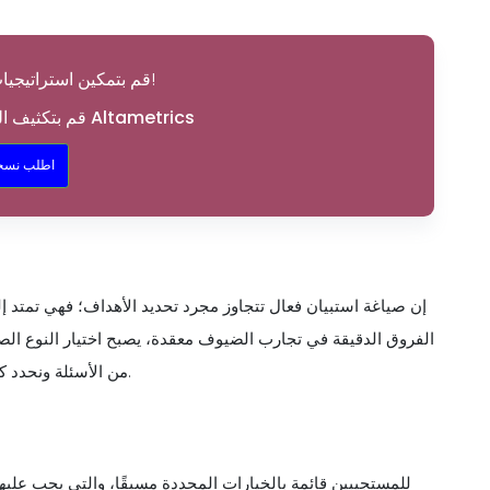
قم بتمكين استراتيجيات التسويق الخاصة بك!
قم بتكثيف التسويق الخاص بك باستخدام Altametrics
اطلب نسخة
إن صياغة استبيان فعال تتجاوز مجرد تحديد الأهداف؛ فهي تمتد 
الفروق الدقيقة في تجارب الضيوف معقدة، يصبح اختيار النوع الصحيح 
من الأسئلة ونحدد كيف ومتى نستخدم كل منها لجمع الأفكار الأكثر دقة وقابلية للتنفيذ.