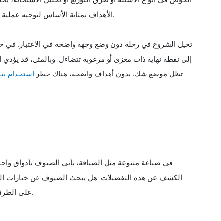
الأهداف بمثابة الأساس لتوجيه عملية الإنشاء وضمان أن تكون التعليقات الناتجة ذات صلة وقابلة للتنفيذ.
تخيل الشروع في رحلة دون وضع وجهة واضحة في الاعتبار. في حين 
إلى نقطة نهاية ذات مغزى أو مرغوبة تتضاءل. وبالمثل، قد يؤدي 
تظل موضع شك. بدون أهداف واضحة، هناك خطر
استخدام بيا
في صناعة متنوعة مثل الضيافة، يأتي الضيوف بأذواق واحت
الكشف عن هذه التفضيلات. هل يبحث الضيوف عن خيارات العا
على الطرق التقليدية؟ يمكن لهذه الأفكار توجيه تعديلات الخدمة والتحسينات.