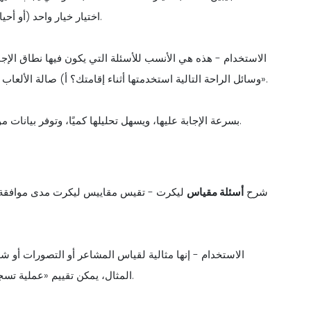
اختيار خيار واحد (أو أحيانًا متعددة) تتوافق بشكل أفضل مع وجهة نظرهم أو تجربتهم.
الاستخدام - هذه هي الأنسب للأسئلة التي يكون فيها نطاق الإجا
وسائل الراحة التالية استخدمتها أثناء إقامتك؟ أ) صالة الألعاب الرياضية ب) حمام السباحة ج) المنتجع الصحي د) المطعم».
الفوائد - تتميز MCQs بسرعة الإجابة عليها، ويسهل تحليلها كميًا، وتوفر بيانات موحدة يمكن مقارنتها وقياسها بكفاءة.
شرح
أسئلة مقياس
ليكرت - تقيس مقاييس ليكرت مدى موافقة الم
الاستخدام - إنها مثالية لقياس المشاعر أو التصورات أو
المثال، يمكن تقييم «عملية تسجيل الوصول كانت سريعة وفعالة» باستخدام مقياس ليكرت.