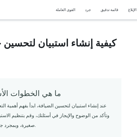
ز
مقاطع فيديو العملاء
ألقِ نظرة على بعض العملاء البارزين الذين نحن
اكتشف المحتوى الساخن غير المطبوع! ا
الإبلاغ
قائمة تدقيق
جرد
القوى العاملة
محظوظون للتعاون معهم.
الاتجاهات والتحديات والحلول.
أسئلة مكررة
المطاعم
إجابات على أسئلتك الملحة ، اكتشف ما تحتاج إلى
أساسيات أساسية لإدارة 
معرفته هنا!
كيفية إنشاء استبيان لتحسين 
يدعم
ا
احصل على المساعدة التي تحتاجها ، فريق الدعم لدينا
عزز سرعة وكفاءة عمليات مطعمك باستخدا
هنا من أجلك.
القابلة للتنزيل.
ما هي الخطوات الأ
عند إنشاء استبيان لتحسين الضيافة، ابدأ بفهم أهمية الت
وتأكد من الوضوح والإيجاز في أسئلتك، وقم بتنظيم الاست
صغيرة، وبمجرد جمع التعليقات، قم بتنفيذ التغييرات بنشاط لتحسين الخدمة.