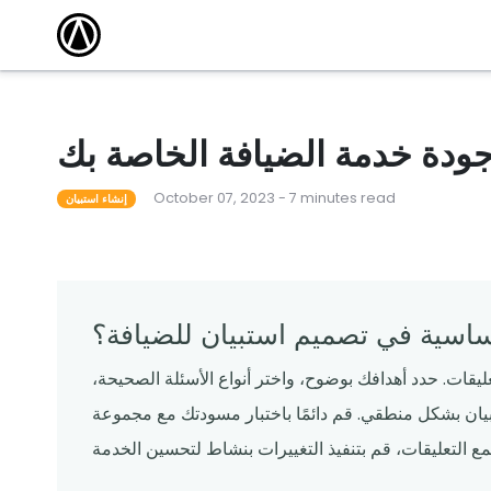
مقالات
أكاديمية التدريب
كتشف أحدث
وسّع نطاق معرفتك واكتسب الشهادة من خلال
الاستفادة من دوراتنا التدريبية المجانية عبر الإنترنت.
 101
أحداث محلية
مطعم ناجح
قاد المدرب دورات لمساعدة المشغلين على تعلم كل
شيء من القدرات الأساسية إلى الميزات المتقدمة.
جودة خدمة الضيافة الخاصة بك
لقوالب
ندوات عبر الإنترنت
October 07, 2023 - 7 minutes read
م قوالبنا
تساعدك البرامج التعليمية المجانية عبر الإنترنت التي
إنشاء استبيان
يقودها الخبراء على المضي قدمًا والبقاء على اطلاع.
ساسية في تصميم استبيان للضيافة؟
عليقات. حدد أهدافك بوضوح، واختر أنواع الأسئلة الصحيحة،
بيان بشكل منطقي. قم دائمًا باختبار مسودتك مع مجموعة