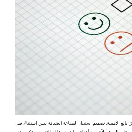
الغ الأهمية. تصميم استبيان لصناعة الضيافة ليس استثناءً. قبل
ب على المرء أولاً تحديد أهداف واضحة وقابلة للتنفيذ. ستكون هذه