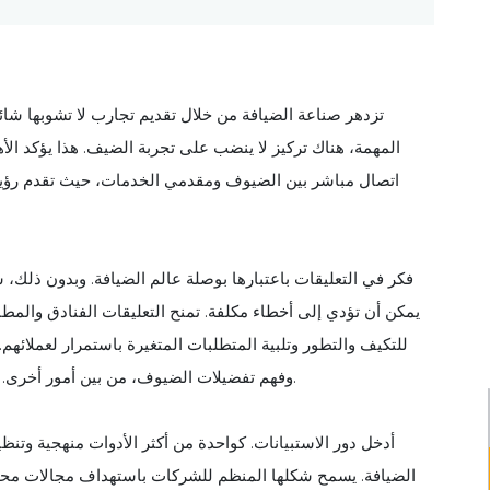
تزدهر صناعة الضيافة من خلال تقديم تجارب لا تشوبها شائب
المهمة، هناك تركيز لا ينضب على تجربة الضيف. هذا يؤكد الأهم
اتصال مباشر بين الضيوف ومقدمي الخدمات، حيث تقدم رؤية غ
فكر في التعليقات باعتبارها بوصلة عالم الضيافة. وبدون ذلك
يمكن أن تؤدي إلى أخطاء مكلفة. تمنح التعليقات الفنادق والمطا
للتكيف والتطور وتلبية المتطلبات المتغيرة باستمرار لعملائهم
وفهم تفضيلات الضيوف، من بين أمور أخرى. ببساطة، التعليقات هي الأساس الذي تُبنى عليه تحسينات الخدمة.
أدخل دور الاستبيانات. كواحدة من أكثر الأدوات منهجية وتنظ
الضيافة. يسمح شكلها المنظم للشركات باستهداف مجالات محدد