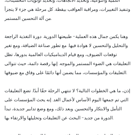
الكمية والنوعية، وتحديد الاتجاهات، وتحديد أولويات التحسينات،
وتنفيذ التغييرات، ومراقبة العواقب بيقظة. كل مرحلة هي جزء لا يتجزأ
من آلة التحسين المستمر.
وهنا يكمن جمال هذه العملية- طبيعتها الدورية. دورة التغذية الراجعة
والتحليل والتحسين لا هوادة فيها. مع تطور صناعة الضيافة، ومع تغير
توقعات الضيوف، ومع قيام الديناميكيات العالمية بدورها، تظل
التعليقات هي الضوء المستمر والموجه. إنها رقصة دائمة، حيث تتوالى
التعليقات والمؤسسات، مما يضمن أنها دائمًا على وفاق مع ضيوفها.
إذن، ما هي الخطوات التالية؟ لا تنتهي الرحلة حقًا أبدًا. تضع التعليقات
التي تم جمعها اليوم الأساس لأعمال الغد. إنه يحث المؤسسات على
التأمل والابتكار والتحسين. وبعد ذلك، ومع وضع تدابير جديدة، تبدأ
الدورة من جديد- البحث عن التعليقات وتحليلها والارتقاء بها.