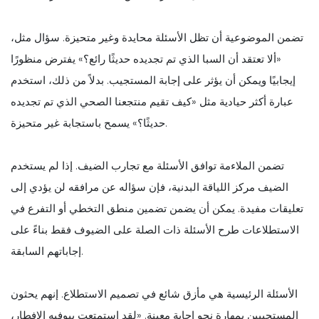
تضمن الموضوعية أن تظل الأسئلة محايدة وغير متحيزة. سؤال مثل،
«ألا تعتقد أن السبا الذي تم تجديده حديثًا رائع؟» يفترض منظورًا
إيجابيًا ويمكن أن يؤثر على إجابة المستجيب. بدلاً من ذلك، استخدم
عبارة أكثر حيادية مثل «كيف تقيم منتجعنا الصحي الذي تم تجديده
حديثًا؟» يسمح باستجابة غير متحيزة.
تضمن الملاءمة توافق الأسئلة مع تجارب الضيف. إذا لم يستخدم
الضيف مركز اللياقة البدنية، فإن سؤاله عن مرافقه لن يؤدي إلى
تعليقات مفيدة. يمكن أن يضمن تضمين منطق التخطي أو التفرع في
الاستطلاعات طرح الأسئلة ذات الصلة على الضيوف فقط بناءً على
إجاباتهم السابقة.
الأسئلة الرئيسية هي مأزق شائع في تصميم الاستطلاع. إنهم يحثون
المستجيبين بمهارة نحو إجابة معينة. «لقد استمتعت ببوفيه الإفطار،