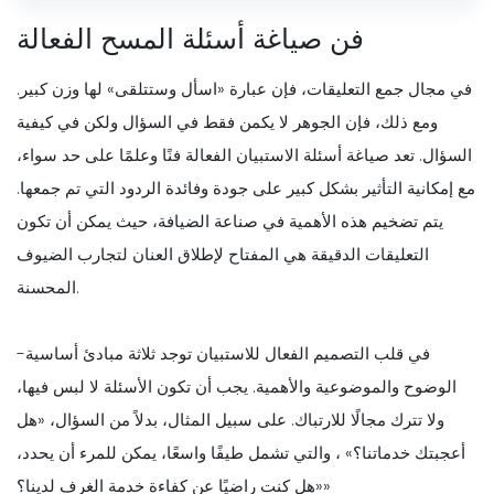
فن صياغة أسئلة المسح الفعالة
في مجال جمع التعليقات، فإن عبارة «اسأل وستتلقى» لها وزن كبير.
ومع ذلك، فإن الجوهر لا يكمن فقط في السؤال ولكن في كيفية
السؤال. تعد صياغة أسئلة الاستبيان الفعالة فنًا وعلمًا على حد سواء،
مع إمكانية التأثير بشكل كبير على جودة وفائدة الردود التي تم جمعها.
يتم تضخيم هذه الأهمية في صناعة الضيافة، حيث يمكن أن تكون
التعليقات الدقيقة هي المفتاح لإطلاق العنان لتجارب الضيوف
المحسنة.
في قلب التصميم الفعال للاستبيان توجد ثلاثة مبادئ أساسية-
الوضوح والموضوعية والأهمية. يجب أن تكون الأسئلة لا لبس فيها،
ولا تترك مجالًا للارتباك. على سبيل المثال، بدلاً من السؤال، «هل
أعجبتك خدماتنا؟» ، والتي تشمل طيفًا واسعًا، يمكن للمرء أن يحدد،
«هل كنت راضيًا عن كفاءة خدمة الغرف لدينا؟»