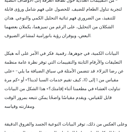
- من التقييمات العددية حول نظافة الغرفة إلى الأوصاف النصية
لتجربة تناول الطعام للضيف. للحصول على فهم شامل ورؤى قابلة
للتنفيذ، من الضروري فهم ثنائية التحليل الكمي والنوعي. هذان
الشكلان من التحليل، على الرغم من تميزهما، يكملان بعضهما
البعض، ويوفران رؤية بانورامية لمشاعر الضيوف.
البيانات الكمية، في جوهرها، رقمية. فكر في الأمر على أنه هيكل
التعليقات والأرقام الثابتة والتقييمات التي توفر نظرة عامة منظمة
عن رضا النزلاء. قد تتضمن الأمثلة في سياق الضيافة ما يلي- «على
مقياس من 1 إلى 10، كيف تقيم خدمات السبا لدينا؟» أو «كم مرة
تناولت العشاء في مطعمنا أثناء إقامتك؟» هذا الشكل من البيانات
قابل للقياس، ويقدم مقياسًا واضحًا يمكن تتبعه بمرور الوقت
ومقارنته وقياسه.
وعلى العكس من ذلك، توفر البيانات النوعية الجسد والفروق الدقيقة