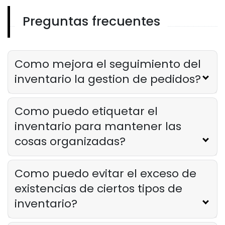
Preguntas frecuentes
Seguimiento Del Inventario
Principales errores que cometen los
propietarios de restaurantes al
rastrear el inventario
Como mejora el seguimiento del
Derrick McMahon
Apr 23, 2025
inventario la gestion de pedidos?
Como puedo etiquetar el
inventario para mantener las
cosas organizadas?
Como puedo evitar el exceso de
existencias de ciertos tipos de
inventario?