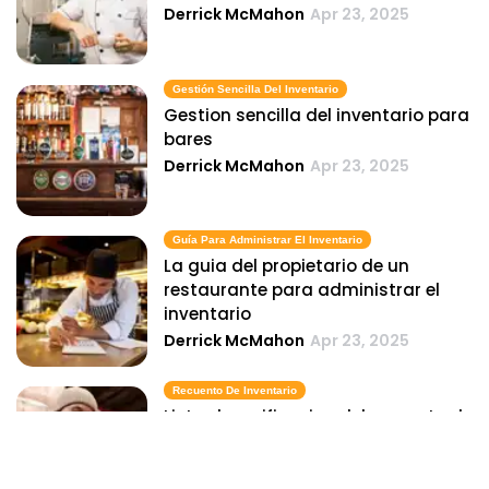
Derrick McMahon
Apr 23, 2025
Gestión Sencilla Del Inventario
Gestion sencilla del inventario para
bares
Derrick McMahon
Apr 23, 2025
Guía Para Administrar El Inventario
La guia del propietario de un
restaurante para administrar el
inventario
Derrick McMahon
Apr 23, 2025
Recuento De Inventario
Lista de verificacion del recuento de
inventario para bares
Derrick McMahon
Apr 23, 2025