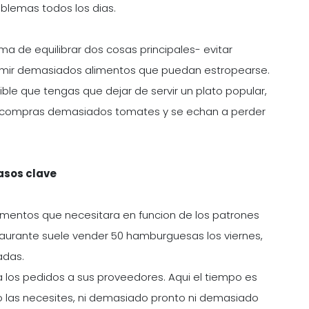
oblemas todos los dias.
ma de equilibrar dos cosas principales- evitar
sumir demasiados alimentos que puedan estropearse.
ible que tengas que dejar de servir un plato popular,
, si compras demasiados tomates y se echan a perder
pasos clave
limentos que necesitara en funcion de los patrones
estaurante suele vender 50 hamburguesas los viernes,
adas.
a los pedidos a sus proveedores. Aqui el tiempo es
o las necesites, ni demasiado pronto ni demasiado