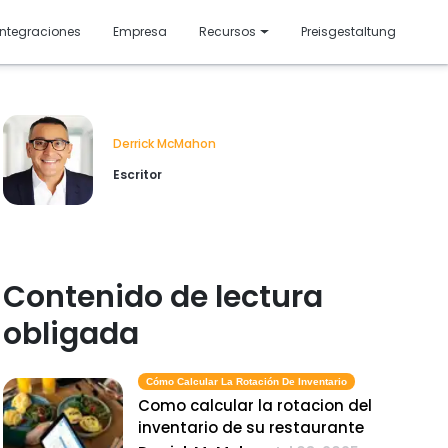
resentado
Integraciones
Empresa
Recursos
Preisgestaltung
Derrick McMahon
Escritor
Contenido de lectura
obligada
Cómo Calcular La Rotación De Inventario
Como calcular la rotacion del
inventario de su restaurante