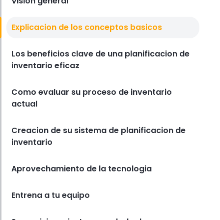
Vision general
Derrick McMahon
Jul 08, 2025
Explicacion de los conceptos basicos
Lista De Verificación De Administración De
Inventario
La lista de control de inventario
Los beneficios clave de una planificacion de
definitiva para propietarios de
inventario eficaz
restaurantes
Derrick McMahon
Jul 08, 2025
Como evaluar su proceso de inventario
actual
Creacion de su sistema de planificacion de
inventario
Aprovechamiento de la tecnologia
Entrena a tu equipo