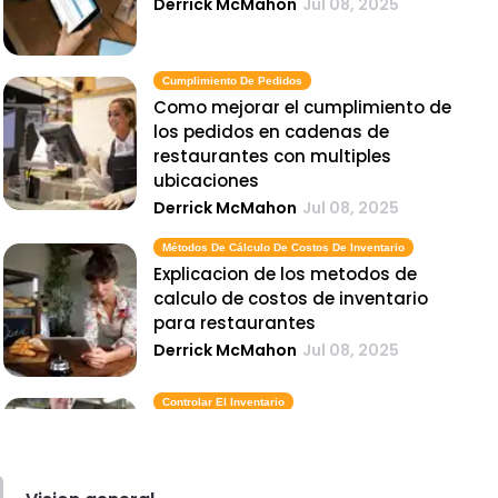
Derrick McMahon
Jul 08, 2025
Cumplimiento De Pedidos
Como mejorar el cumplimiento de
los pedidos en cadenas de
restaurantes con multiples
ubicaciones
Derrick McMahon
Jul 08, 2025
Métodos De Cálculo De Costos De Inventario
Explicacion de los metodos de
calculo de costos de inventario
para restaurantes
Derrick McMahon
Jul 08, 2025
Controlar El Inventario
Herramientas tecnologicas para
ayudarlo a controlar el inventario
en su restaurante sin esfuerzo