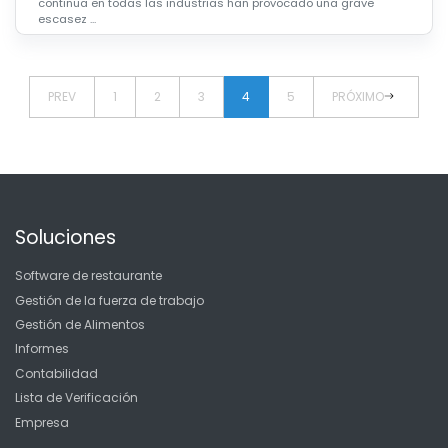
continua en todas las industrias han provocado una grave
escasez ...
PREV
1
2
3
4
5
PRÓXIMO
Soluciones
Software de restaurante
Gestión de la fuerza de trabajo
Gestión de Alimentos
Informes
Contabilidad
Lista de Verificación
Empresa