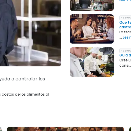
Resta
Que te
gastr
La tec
...
Lee
Resta
Guia d
Cree u
consi.
yuda a controlar los
s costos de los alimentos al