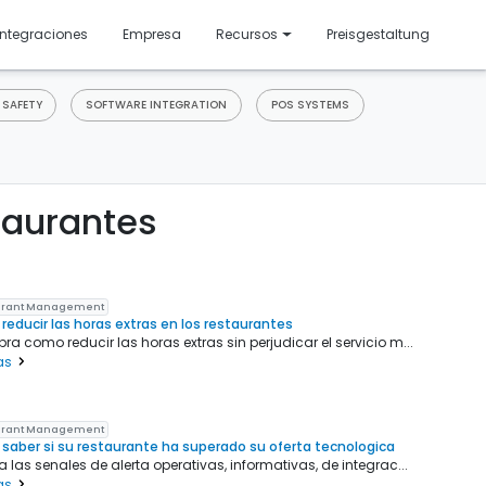
resentado
Integraciones
Empresa
Recursos
Preisgestaltung
 SAFETY
SOFTWARE INTEGRATION
POS SYSTEMS
taurantes
urant Management
educir las horas extras en los restaurantes
ra como reducir las horas extras sin perjudicar el servicio m...
as
urant Management
aber si su restaurante ha superado su oferta tecnologica
a las senales de alerta operativas, informativas, de integrac...
as