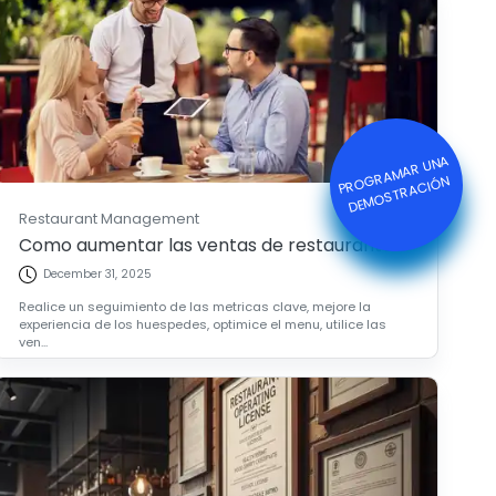
P
R
O
R
A
M
A
R
U
N
A
DE
M
O
ST
R
A
CI
Ó
G
N
Restaurant Management
Como aumentar las ventas de restaurantes
December 31, 2025
Realice un seguimiento de las metricas clave, mejore la
experiencia de los huespedes, optimice el menu, utilice las
ven...