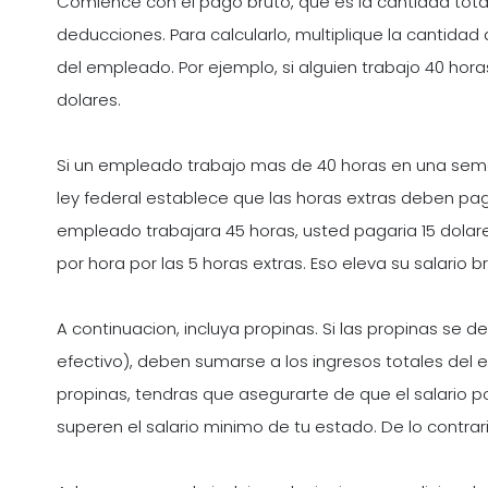
Comience con el pago bruto, que es la cantidad to
deducciones. Para calcularlo, multiplique la cantidad 
del empleado. Por ejemplo, si alguien trabajo 40 horas
dolares.
Si un empleado trabajo mas de 40 horas en una seman
ley federal establece que las horas extras deben pag
empleado trabajara 45 horas, usted pagaria 15 dolare
por hora por las 5 horas extras. Eso eleva su salario br
A continuacion, incluya propinas. Si las propinas se 
efectivo), deben sumarse a los ingresos totales del em
propinas, tendras que asegurarte de que el salario 
superen el salario minimo de tu estado. De lo contrar