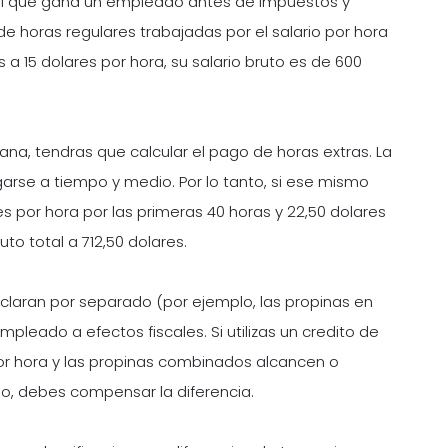
tal que gana un empleado antes de impuestos y
de horas regulares trabajadas por el salario por hora
 a 15 dolares por hora, su salario bruto es de 600
a, tendras que calcular el pago de horas extras. La
arse a tiempo y medio. Por lo tanto, si ese mismo
s por hora por las primeras 40 horas y 22,50 dolares
uto total a 712,50 dolares.
declaran por separado (por ejemplo, las propinas en
pleado a efectos fiscales. Si utilizas un credito de
por hora y las propinas combinados alcancen o
io, debes compensar la diferencia.