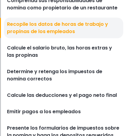
Comprenda sus responsabilidades de
nomina como propietario de un restaurante
Costo Laboral Del Restaurante
7 maneras de reducir el costo de
Recopile los datos de horas de trabajo y
mano de obra de un restaurante
propinas de los empleados
sin danar el servicio
Derrick McMahon
Apr 03, 2025
Calcule el salario bruto, las horas extras y
las propinas
Determine y retenga los impuestos de
nomina correctos
Calcule las deducciones y el pago neto final
Emitir pagos a los empleados
Presente los formularios de impuestos sobre
la nomina y haga los depositos requeridos