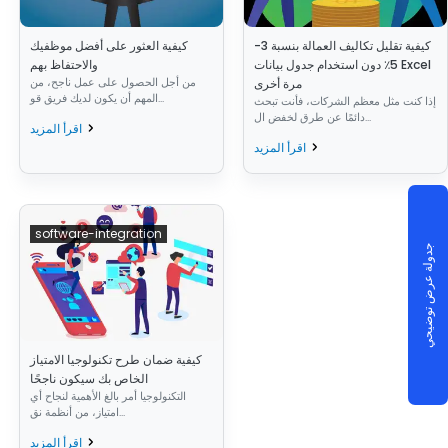
كيفية تقليل تكاليف العمالة بنسبة 3-
كيفية العثور على أفضل موظفيك
5٪ دون استخدام جدول بيانات Excel
والاحتفاظ بهم
من أجل الحصول على عمل ناجح، من
مرة أخرى
المهم أن يكون لديك فريق قو...
إذا كنت مثل معظم الشركات، فأنت تبحث
دائمًا عن طرق لخفض ال...
اقرأ المزيد
اقرأ المزيد
software-integration
جدولة عرض توضيحي
كيفية ضمان طرح تكنولوجيا الامتياز
الخاص بك سيكون ناجحًا
التكنولوجيا أمر بالغ الأهمية لنجاح أي
امتياز، من أنظمة نق...
اقرأ المزيد