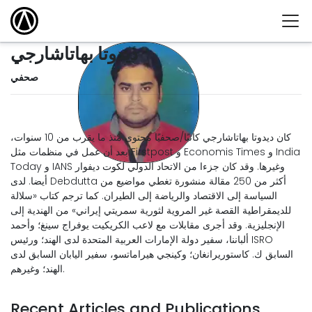
ديدوتا بهاتاشارجي
صحفي
كان ديدوتا بهاتاشارجي كاتبًا/صحفيًا محتوى منذ ما يقرب من 10 سنوات،
بعد أن عمل في منظمات مثل Firstpost و Economis Times و India
Today و IANS وغيرها. وقد كان جزءا من الاتحاد الدولي لكوت ديفوار
أيضا. لدى Debdutta أكثر من 250 مقالة منشورة تغطي مواضيع من
السياسة إلى الاقتصاد والرياضة إلى الطيران. كما ترجم كتاب «سلالة
للديمقراطية القصة غير المروية لثورية سمريتي إيراني» من الهندية إلى
الإنجليزية. وقد أجرى مقابلات مع لاعب الكريكيت يوفراج سينغ؛ وأحمد
ألباننا، سفير دولة الإمارات العربية المتحدة لدى الهند؛ ورئيس ISRO
السابق ك. كاستوريرانغان؛ وكينجي هيراماتسو، سفير اليابان السابق لدى
الهند؛ وغيرهم.
Recent Articles and Publications