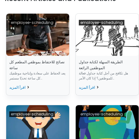
employee-scheduling
employee-scheduling
الطريقة السهلة لكتابة جداول
نصائح للاحتفاظ بموظفي المطعم كل
الموظفين الرائعة
ساعة
هل تكافح من أجل كتابة جداول فعالة
يعد الحفاظ على سعادة وإنتاجية موظفيك
للموظفين؟ إذا كان الأمر...
كل ساعة تحديًا مستمر...
اقرأ المزيد
اقرأ المزيد
employee-scheduling
employee-scheduling