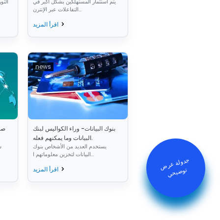
يتم استثمار المستهلكين بشكل أكبر في
الثو
التفاعلات عبر الإنترن...
اقرأ المزيد
news
بنوك البيانات- وراء الكواليس لبنك
صع
البيانات وما يمكنهم فعله.
يستخدم العديد من الأشخاص بنوك
س
البيانات لتخزين معلوماتهم ا...
جدولة عرض
توض
يح
ي
اقرأ المزيد