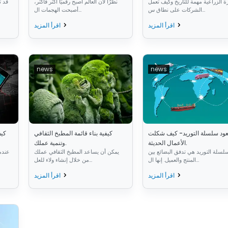
رة الزراعية مهمة للتاريخ وكيف تعمل
نظرًا لأن العالم أصبح رقميًا أكثر فأكثر،
قد ت
الشركات على نطاق س...
أصبحت الهجمات ال...
اقرأ المزيد
اقرأ المزيد
news
news
ود سلسلة التوريد- كيف شكلت
كيفية بناء قائمة المطبخ الثقافي
كيف
الأعمال الحديثة.
وتنمية عملك.
لسلة التوريد هي تدفق البضائع بين
يمكن أن يساعد المطبخ الثقافي عملك
عندما
المنتج والعميل. إنها ال...
من خلال إنشاء ولاء للعل...
اقرأ المزيد
اقرأ المزيد