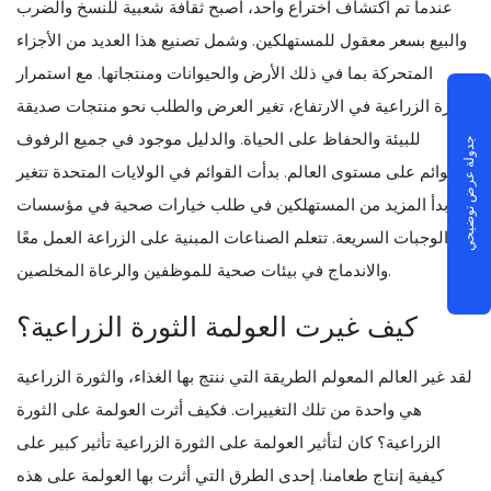
عندما تم اكتشاف اختراع واحد، أصبح ثقافة شعبية للنسخ والضرب
والبيع بسعر معقول للمستهلكين. وشمل تصنيع هذا العديد من الأجزاء
المتحركة بما في ذلك الأرض والحيوانات ومنتجاتها. مع استمرار
الثورة الزراعية في الارتفاع، تغير العرض والطلب نحو منتجات صديقة
للبيئة والحفاظ على الحياة. والدليل موجود في جميع الرفوف
جدولة عرض توضيحي
والقوائم على مستوى العالم. بدأت القوائم في الولايات المتحدة تتغير
وبدأ المزيد من المستهلكين في طلب خيارات صحية في مؤسسات
الوجبات السريعة. تتعلم الصناعات المبنية على الزراعة العمل معًا
والاندماج في بيئات صحية للموظفين والرعاة المخلصين.
كيف غيرت العولمة الثورة الزراعية؟
لقد غير العالم المعولم الطريقة التي ننتج بها الغذاء، والثورة الزراعية
هي واحدة من تلك التغييرات. فكيف أثرت العولمة على الثورة
الزراعية؟ كان لتأثير العولمة على الثورة الزراعية تأثير كبير على
كيفية إنتاج طعامنا. إحدى الطرق التي أثرت بها العولمة على هذه