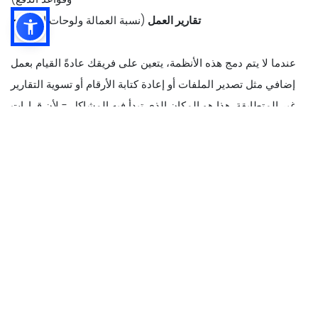
- تقارير العمل
(نسبة العمالة ولوحات الأداء)
عندما لا يتم دمج هذه الأنظمة، يتعين على فريقك عادةً القيام بعمل
إضافي مثل تصدير الملفات أو إعادة كتابة الأرقام أو تسوية التقارير
غير المتطابقة. هذا هو المكان الذي تبدأ فيه المشاكل - لأن قرارات
العمل تعتمد على بيانات المبيعات والعمالة الدقيقة.
مع تكامل نقاط البيع، تنتقل البيانات الرئيسية تلقائيًا بين الأنظمة، مثل
-
- بيانات المبيعات
(إجمالي المبيعات والمبيعات بالساعة وجزء اليوم
والقناة)
- المعاملات وعدد الطلبات
(حتى تتمكن من تعيين الموظفين لحركة
الزوار الحقيقية، وليس التخمينات)