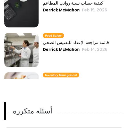
كيفية حساب نسبة رواتب المطاعم
Derrick McMahon
Feb 19, 2026
Food Safety
قائمة مراجعة الإعداد للتفتيش الصحي
Derrick McMahon
Feb 14, 2026
Inventory Management
6 مقاييس لمخزون الوجبات السريعة تحافظ
على تكلفة الطعام تحت السيطرة
Derrick McMahon
Feb 14, 2026
أسئلة متكررة
Employee Scheduling
قائمة مراجعة تدريب موظفي المطعم