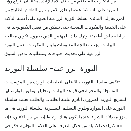
من ابتكارات المطاعم من خلال الامتيازات, يمكننا أن نتوقع رؤية
المزيد على الشاشة عندما يتعلق الأمر بتناول الطعام الطازج من
المزرعة إلى المائدة. تسلط الثورة الزراعية الضوء على أهمية التأكيد
على الخدمة والمكونات الصحية حتى نتمكن من فصل التكنولوجيا في
رباطة جأش أطعمتنا وترك ذلك للمهنيين الذين يديرون تكوين معالجة
البيانات. يجب معالجة المعلومات وليس المكونات! تعمل الثورة
الزراعية على تحديث احتياجات ومتطلبات تدفق السوق.
الثورة الزراعية- سلسلة التوريد
تتكيف سلسلة التوريد بناءً على التعليقات الواردة من المؤسسات
المسجلة والمخزنة في قواعد البيانات وتحليلها وتكوينها وإرسالها
لتسريع التوريد الضروري اللازم لتلبية الطلبات والطلب. تعتمد سلسلة
التوريد على الموارد وطرق التسليم التيسيرية. سلسلة التوريد هي ما
يعزز معدلات الشراء. عندما يكون هناك ارتباط إيجابي بين الاثنين، فإنه
يلفت الانتباه من خلال التعرف على العلامة التجارية. فكر في Coca