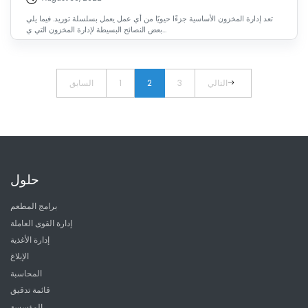
تعد إدارة المخزون الأساسية جزءًا حيويًا من أي عمل يعمل بسلسلة توريد. فيما يلي
بعض النصائح البسيطة لإدارة المخزون التي ي...
التالي
3
2
1
السابق
حلول
برامج المطعم
إدارة القوى العاملة
إدارة الأغذية
الإبلاغ
المحاسبة
قائمة تدقيق
المؤسسة