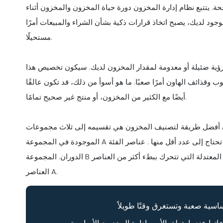
حة. يتتبع نظام إدارة المخزون دورة حياة المخزون والمخزون أثناء
جود لديك، يصبح اتخاذ قرارات ذكية بشأن الشراء والمبيعات أمرًا
مستحيلًا.
 رؤية ضئيلة أو معدومة لمقدار المخزون لديك. سيكون تخصيص هذا
ب وقذائف الهاون أمرًا صعبًا. ما هو أسوأ من ذلك، قد تكون عالقًا
أيضًا مع الكثير من المخزون، أو منتج غير صحيح تمامًا.
أفضل طريقة لتصنيف المخزون هي تقسيمه إلى ثلاث مجموعات- A و B و C. العناصر
الموجودة في المجموعة A هي عناصر عالية التذاكر تحتاج إلى عدد أقل منها . عناصر الفئة C هي عناصر منخفضة التكلفة وعالية
الدوران. المجموعة B هي ما يوجد بين العناصر ذات الأسعار المعتدلة التي تتحرك ببطء أكثر من العناصر C ولكن بسرعة أكبر من
العناصر A.