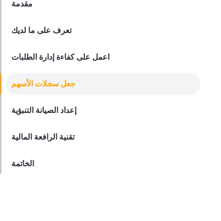
مقدمة
Employee Scheduling
تعرف على ما لديك
قائمة مراجعة تدريب موظفي المطعم
Derrick McMahon
Feb 12, 2026
اعمل على كفاءة إدارة الطلبات
جعل سجلات الأسهم
Food Safety
قائمة التحقق من سلامة الغذاء للمطاعم
إعداد الصيانة التنبؤية
Derrick McMahon
Feb 11, 2026
تقنية الرافعة المالية
الخاتمة
Restaurant Management
كيف تعرف ما إذا كان مطعمك قد تجاوز
مجموعته التقنية
Derrick McMahon
Feb 04, 2026