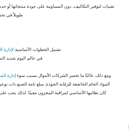
تقنيات لتوفير التكاليف، دون المساومة على جودة منتجاتها أو خدمات
طويلاً في تحقيق هذا الهدف. هذا هو المكان الذي تلعب فيه إدارة المخزون دورًا.
شراء المخزون وتخزين المخزون والاستفادة من المخزون.
تشمل الخطوات الأساسية
لإدارة ا
في عالم اليوم شديد التنافسية، يساعد المخزون الشركات على تنظيم نفسها بشكل أفضل.
ومع ذلك، غالبًا ما تخسر الشركات الأموال بسبب سوء
إدارة الم
المواد الخام الخاضعة للرقابة الجودة, سلع تامة الصنع ذات نوع
كان نظامها الأساسي لمراقبة المخزون معيبًا. لذلك يجب عل