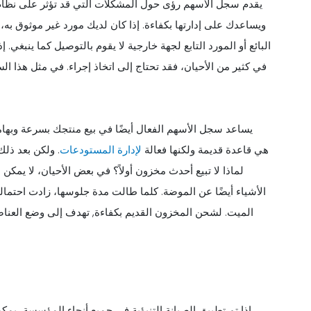
يقدم سجل الأسهم رؤى حول المشكلات التي قد تؤثر على نظام
ويساعدك على إدارتها بكفاءة. إذا كان لديك مورد غير موثوق به
البائع أو المورد التابع لجهة خارجية لا يقوم بالتوصيل كما ينبغي
في كثير من الأحيان، فقد تحتاج إلى اتخاذ إجراء. في مثل هذا الس
يساعد سجل الأسهم الفعال أيضًا في بيع منتجك بسرعة وبها
مستودعك يجب أن تكون أول من يبيع. أول من يخرج أولاً (FIFO) هي قاعدة قديمة ولكنها فعالة
لإدارة المستودعات
. ولكن بعد ذلك
لماذا لا تبيع أحدث مخزون أولاً؟ في بعض الأحيان، لا يمك
الأشياء أيضًا عن الموضة. كلما طالت مدة جلوسها، زادت احتما
الميت. لشحن المخزون القديم بكفاءة, تهدف إلى وضع العنا
إذا تم تطبيق الصيانة التنبؤية في جميع أنحاء المؤسسة، ي