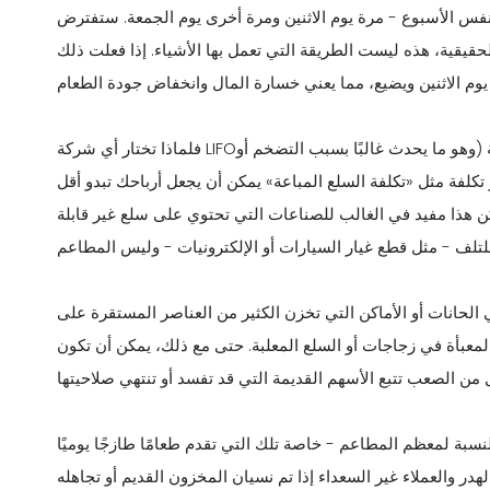
وع - مرة يوم الاثنين ومرة أخرى يوم الجمعة. ستفترض LIFO أنك تستخدم الخس
قيقية، هذه ليست الطريقة التي تعمل بها الأشياء. إذا فعلت ذلك
فلماذا تختار أي شركة LIFO؟ أحد الأسباب هو الضرائب. عندما ترتفع أسعار المواد الغذائية (وهو ما يحدث غالبًا بسبب التضخم أو
كلفة مثل «تكلفة السلع المباعة» يمكن أن يجعل أرباحك تبدو أقل
كن هذا مفيد في الغالب للصناعات التي تحتوي على سلع غير قابلة
الحانات أو الأماكن التي تخزن الكثير من العناصر المستقرة على
جاجات أو السلع المعلبة. حتى مع ذلك، يمكن أن تكون LIFO محفوفة بالمخاطر لأنها يمكن أن
سبة لمعظم المطاعم - خاصة تلك التي تقدم طعامًا طازجًا يوميًا - LIFO ليس خيارًا عمليًا أو ذكيًا. يمكن أن يؤدي ذلك إلى تلف