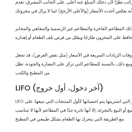
ًا لأن دخلك المبلغ عنه أعلى. على الجانب المشرق، تقدم FIFO صورة أكثر دقة لما يستحقه مخزونك
م الفاخرة والمطاعم غير الرسمية والمقاهي والمخابز - FIFO لأنها تعكس كيفية
زيادات السريعة في الأسعار (مثل نقص العرض)، قد تجعل FIFO هوامش الربح
النسبة للمطاعم التي تركز على النضارة والجودة، تظل FIFO هي الأنسب في كل
من المطبخ والكتب.
LIFO (آخر دخول، أول خروج)
LIFO تعني «آخر يدخل، أول من يخرج». هذا يعني أن أحدث العناصر التي اشتريتها يتم احتسابها كأول المنتجات التي تبيعها. على
البيع بالتجزئة، إلا أنها نادرة جدًا في المطاعم لأنها لا تتناسب
مع الطريقة التي يتحرك بها الطعام بشكل طبيعي في المطبخ.