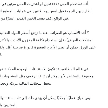
تخيل لو اشتريت الخس مرتين في نفس الأسب
الطازج يوم الجمعة قبل لمس يوم الاثنين. في عمليات المطبخ الح
في الواقع، فقد يفسد الخس القديم اعتبارًا من يوم الاثنين ويضيع، مما يعني خسارة المال وانخفاض جودة الطعام.
مشكلات العرض)، فإن استخدام تكلفة المخزون الأحدث والأكثر ت
على الورق. يمكن أن تعني الأرباح الصغيرة فاتورة ضريبية أقل. ول
للتلف - مثل قطع غيار السيارات أو الإلكترونيات - وليس المطاعم.
في عالم المطاعم، قد تكون الاستثناءات الوحيدة الممكنة هي 
الرفوف مثل المشروبات المعبأة في ز
تجعل سجلاتك المالية مربكة وتجعل من الصعب تتبع الأسهم القديمة التي قد تفسد أو تنتهي صلاحيتها.
بالن
المخزون والهدر والعملاء غير السعداء إذا تم نسيان المخزون القديم أو تجاهله.