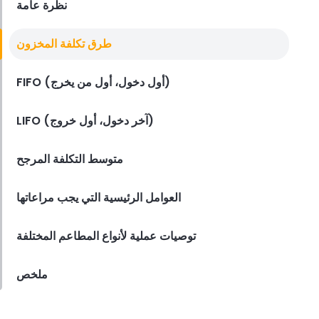
نظرة عامة
Employee Scheduling
طرق تكلفة المخزون
قائمة مراجعة تدريب موظفي المطعم
Derrick McMahon
Feb 12, 2026
FIFO (أول دخول، أول من يخرج)
LIFO (آخر دخول، أول خروج)
Food Safety
قائمة التحقق من سلامة الغذاء للمطاعم
متوسط التكلفة المرجح
Derrick McMahon
Feb 11, 2026
العوامل الرئيسية التي يجب مراعاتها
توصيات عملية لأنواع المطاعم المختلفة
Restaurant Management
كيف تعرف ما إذا كان مطعمك قد تجاوز
مجموعته التقنية
ملخص
Derrick McMahon
Feb 04, 2026