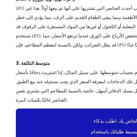
LIFO تعني آخر دخول وأول خروج. باستخدام هذه الطريقة، يتم احتساب أحدث العناصر التي تشتريها على أنها تم بيعها أولاً. هذا غير
لأطعمة بينما يبقى الطعام القديم على الرف، مما يؤدي إلى خطر
المعلبة أو الكحول أو غيرها من المواد المستقرة على الرفوف قد
تستخدم LIFO. أحد أسباب اختيار بعض الشركات لهذه الطريقة هو أنها يمكن أن تخفض الأرباح على الورق عندما ترتفع الأسعار، مما
3. متوسط التكلفة
 بحساب متوسطها. على سبيل المثال، إذا اشتريت دجاجًا بأسعار
تلك الدجاجات لمعرفة السعر الذي يجب تسجيله عند بيع الطبق.
عل مسك الدفاتر أسهل، خاصة بالنسبة للمطاعم التي تشتري نفس
العناصر غالبًا بكميات كبيرة.