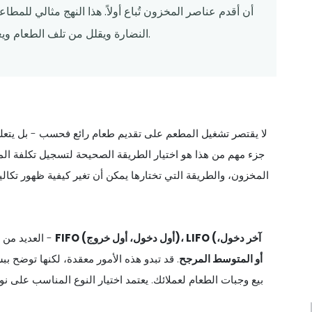
النضارة ويقلل من تلف الطعام ويعكس بدقة تدفق السلع القابلة للتلف في العمليات اليومية.
لا يقتصر تشغيل المطعم على تقديم طعام رائع فحسب - بل يتعلق 
جزء مهم من هذا هو اختيار الطريقة الصحيحة لتسجيل تكلفة الموا
المخزون، والطريقة التي تختارها يمكن أن تغير كيفية ظهور تكال
FIFO (أول دخول، أول خروج)، LIFO (آخر دخول،
العديد من مالكي المطاعم ليسوا متأكدين من الطريقة التي يجب استخدامها -
أول خروج)، أو المتوسط المرجح
. قد تبدو هذه الأمور معقدة، لكنها توضح 
بيع وجبات الطعام لعملائك. يعتمد اختيار النوع المناسب على ن