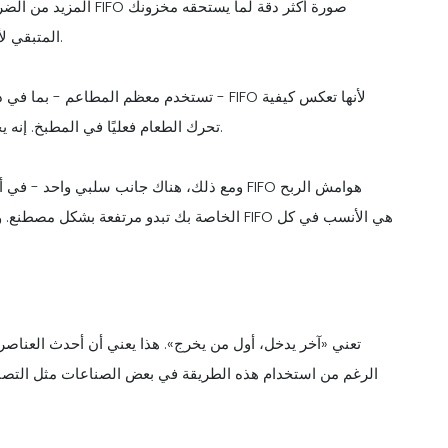
المزيد من الضرائب نظر
المتبقي لأنه يعكس أحدث الأسعار (والأعلى الأرجح) لما لا يزال في مخزونك.
تستخدم معظم المطاعم - بما في ذلك المطاع
تحرك الطعام فعليًا في المطبخ. إنه يحافظ على المخزون طازجًا ويقلل من فرص تلف الطعام أو إهداره.
ومع ذلك، هناك جانب سلبي واحد - في أوقات ال
الخاصة بك تبدو مرتفعة بشكل مصطنع. ومع ذلك، ب
الرغم من استخدام هذه الطريقة في بعض الصناعات مثل التصنيع أو 