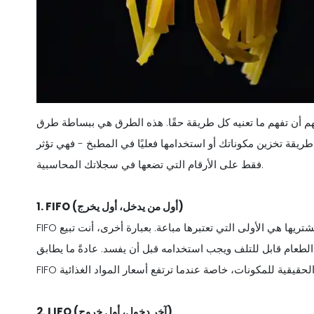
م أن تفهم ما تعنيه كل طريقة حقًا. هذه الطرق هي ببساطة طرق
ير طريقة تخزين مكوناتك أو استخدامها فعليًا في المطبخ - فهي تؤثر
فقط على الأرقام التي تضعها في سجلاتك المحاسبية.
1. FIFO (أول من يدخل، أول يخرج)
FIFO تعني أول من يدخل، أول يخرج. هذا يعني أن العناصر الأولى التي تشتريها هي الأولى التي تعتبرها مباعة. بعبارة أخرى، أنت تبيع
 الطعام قابل للتلف ويجب استخدامه قبل أن يفسد. عادةً ما يطابق
2. LIFO (آخر دخول، أول خروج)