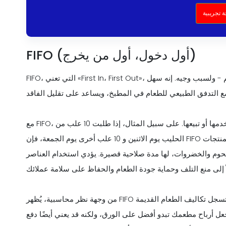
 تجريبية
FIFO (أول دخول، أول من يخرج)
FIFO، التي تعني «First In، First Out»، هي طريقة تكلفة المخزون الأكثر شيوعًا التي تستخدمها المطاعم - ولسبب وجيه. إنه سهل
مع FIFO، تفترض أن العناصر الأولى التي تشتريها هي الأولى التي تستخدمها أو تبيعها. على سبيل المثال، إذا طلبت 10 علب من
الحليب يوم الاثنين و 10 علب أخرى يوم الجمعة، فإن FIFO تقول أنك تستخدم حليب يوم الاثنين أولاً. هذا أمر منطقي لأن المنتجات
للحوم والخضروات، لها مدة صلاحية قصيرة. يؤدي استخدام العناصر
من وجهة نظر محاسبية، يُظهر FIFO عادةً أرباحًا أعلى عندما ترتفع أسعار المواد الغذائية لأنك تسجل تكاليف الطعام القديمة
يجعل أرباح مطعمك تبدو أفضل على الورق، ولكنه قد يعني أيضًا دفع