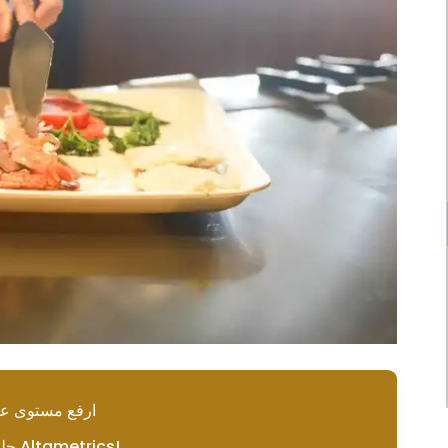
ارفع مستوى ع
حلول جرد سريعة مع Altametrics!