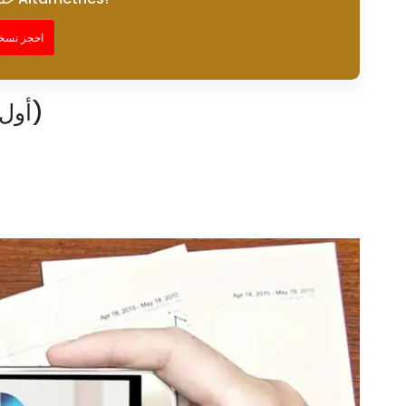
احجز نسخة
تنفيذ نظام FIFO (أول من يدخل، يخرج أولاً)