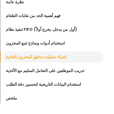
نظرة عامة
Employee Scheduling
فهم أهمية الحد من نفايات الطعام
قائمة مراجعة تدريب موظفي المطعم
Derrick McMahon
Feb 12, 2026
تنفيذ نظام FIFO (أول من يدخل، يخرج أولاً)
استخدام أدوات ونماذج تتبع المخزون
Food Safety
قائمة التحقق من سلامة الغذاء للمطاعم
إجراء عمليات تدقيق المخزون العادية
Derrick McMahon
Feb 11, 2026
تدريب الموظفين على التعامل السليم مع الأغذية
استخدام البيانات التاريخية لتحسين دقة الطلب
Restaurant Management
كيف تعرف ما إذا كان مطعمك قد تجاوز
مجموعته التقنية
ملخص
Derrick McMahon
Feb 04, 2026