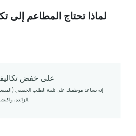
لماذا تحتاج المطاعم إلى تكا
كيف يساعد تكامل POS على خفض
إنه يساعد موظفيك على تلبية الطلب الحقيقي (المبيعا
الزائدة، واكتشاف مخاطر العمل الإضافي وتسرب الوقت في وقت مبكر.