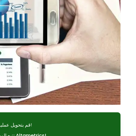
قم بتحويل عمليات مطعمك الآن!
تتبع المخزون بسهولة باستخدام Altametrics!