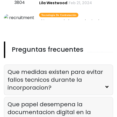
Lila Westwood
Feb 21, 2024
Tecnología De Contratación
El impacto de la tecnologia de
contratacion en la industria hotelera
Lila Westwood
Feb 21, 2024
Preguntas frecuentes
Contratación De Recursos Humanos
El papel del software de
contratacion de recursos humanos
en la industria de restaurantes
Que medidas existen para evitar
Lila Westwood
Feb 21, 2024
fallos tecnicos durante la
incorporacion?
Que papel desempena la
documentacion digital en la