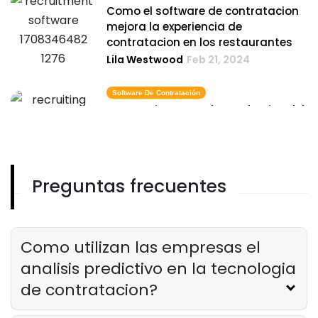
Como el software de contratacion
mejora la experiencia de
contratacion en los restaurantes
Lila Westwood
Feb 21, 2024
Software De Contratación
Estrategias para el uso efectivo del
software de contratacion en la
hosteleria
Lila Westwood
Feb 21, 2024
Preguntas frecuentes
Contratación De Recursos Humanos
El papel del software de
contratacion de recursos humanos
en la industria de restaurantes
Como utilizan las empresas el
Lila Westwood
Feb 21, 2024
analisis predictivo en la tecnologia
de contratacion?