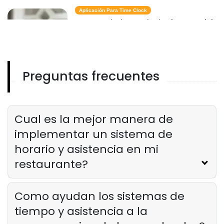
Aplicación Para Time Clock
Caracteristicas principales que debe
buscar en una aplicacion de reloj
horario para su hotel
Derrick McMahon
Feb 20, 2025
Preguntas frecuentes
Software Timeclock
Por que el software Timeclock es
esencial para los restaurantes de
servicio rapido
Cual es la mejor manera de
Derrick McMahon
Feb 20, 2025
implementar un sistema de
horario y asistencia en mi
restaurante?
Como ayudan los sistemas de
tiempo y asistencia a la