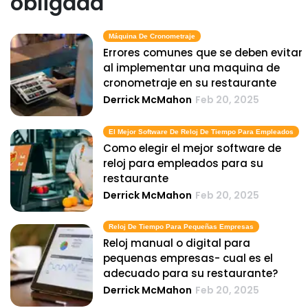
obligada
Máquina De Cronometraje
Errores comunes que se deben evitar
al implementar una maquina de
cronometraje en su restaurante
Derrick McMahon
Feb 20, 2025
El Mejor Software De Reloj De Tiempo Para Empleados
Como elegir el mejor software de
reloj para empleados para su
restaurante
Derrick McMahon
Feb 20, 2025
Reloj De Tiempo Para Pequeñas Empresas
Reloj manual o digital para
pequenas empresas- cual es el
adecuado para su restaurante?
Derrick McMahon
Feb 20, 2025