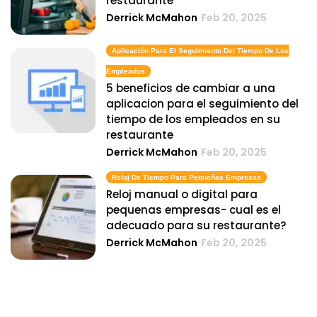
restaurante
Derrick McMahon
Feb 20, 2025
Aplicación Para El Seguimiento Del Tiempo De Los
Empleados
5 beneficios de cambiar a una
aplicacion para el seguimiento del
tiempo de los empleados en su
restaurante
Derrick McMahon
Feb 20, 2025
Reloj De Tiempo Para Pequeñas Empresas
Reloj manual o digital para
pequenas empresas- cual es el
adecuado para su restaurante?
Derrick McMahon
Feb 20, 2025
Aplicación Para Time Clock
Caracteristicas principales que debe
buscar en una aplicacion de reloj