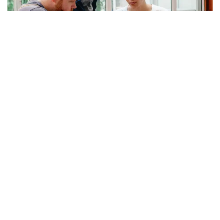
Solución integral de administración de la
fuerza laboral
Graba fácilmente cada golpe con
Altametrics
Programe una demostración