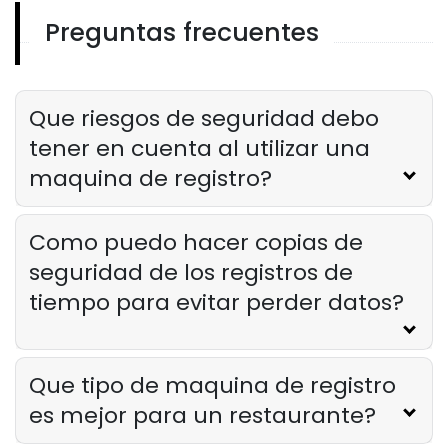
horario para su hotel
Preguntas frecuentes
Derrick McMahon
Feb 20, 2025
Software Timeclock
Por que el software Timeclock es
Que riesgos de seguridad debo
esencial para los restaurantes de
tener en cuenta al utilizar una
servicio rapido
Derrick McMahon
Feb 20, 2025
maquina de registro?
Como puedo hacer copias de
seguridad de los registros de
tiempo para evitar perder datos?
Que tipo de maquina de registro
es mejor para un restaurante?