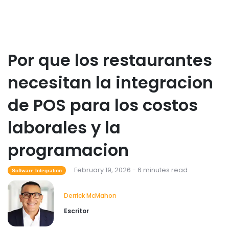
Derrick McMahon
Feb 04, 2026
Restaurant Management
Por que los restaurantes
Como el software de inventario de
restaurantes ayuda a controlar los
necesitan la integracion
costos de los alimentos
Derrick McMahon
Feb 04, 2026
de POS para los costos
Restaurant Management
laborales y la
Que tecnologia para restaurantes
mejora la experiencia gastronomica?
programacion
Derrick McMahon
Feb 03, 2026
February 19, 2026 - 6 minutes read
Software Integration
Derrick McMahon
Escritor