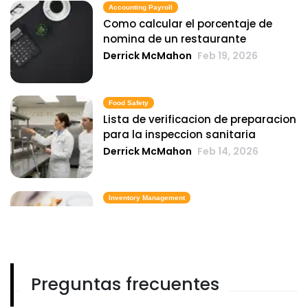
Accounting Payroll
Como calcular el porcentaje de
nomina de un restaurante
Derrick McMahon
Feb 19, 2026
Food Safety
Lista de verificacion de preparacion
para la inspeccion sanitaria
Derrick McMahon
Feb 14, 2026
Inventory Management
6 metricas de inventario de comida
rapida que mantienen el costo de
los alimentos bajo control
Derrick McMahon
Feb 14, 2026
Preguntas frecuentes
Employee Scheduling