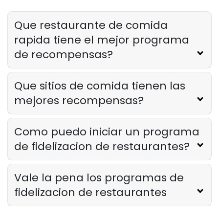
Lista de verificacion para la
capacitacion del personal del
restaurante
Que restaurante de comida
Derrick McMahon
Feb 12, 2026
rapida tiene el mejor programa
de recompensas?
Food Safety
Lista de verificacion de seguridad
alimentaria para restaurantes
Que sitios de comida tienen las
Derrick McMahon
Feb 11, 2026
mejores recompensas?
Restaurant Management
Como puedo iniciar un programa
Como saber si su restaurante ha
de fidelizacion de restaurantes?
superado su oferta tecnologica
Derrick McMahon
Feb 04, 2026
Vale la pena los programas de
fidelizacion de restaurantes
Restaurant Management
Como reducir las horas extras en los
restaurantes