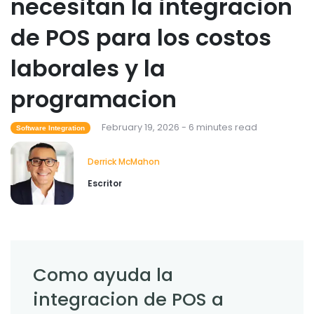
necesitan la integracion
Restaurant Management
Que tecnologia para restaurantes
de POS para los costos
mejora la experiencia gastronomica?
Derrick McMahon
Feb 03, 2026
laborales y la
programacion
February 19, 2026 - 6 minutes read
Software Integration
Derrick McMahon
Escritor
Como ayuda la
integracion de POS a