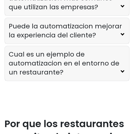
que utilizan las empresas?
Restaurant Management
Como saber si su restaurante ha
Puede la automatizacion mejorar
superado su oferta tecnologica
la experiencia del cliente?
Derrick McMahon
Feb 04, 2026
Cual es un ejemplo de
Restaurant Management
Como reducir las horas extras en los
automatizacion en el entorno de
restaurantes
un restaurante?
Derrick McMahon
Feb 04, 2026
Restaurant Management
Como el software de inventario de
restaurantes ayuda a controlar los
costos de los alimentos
Por que los restaurantes
Derrick McMahon
Feb 04, 2026