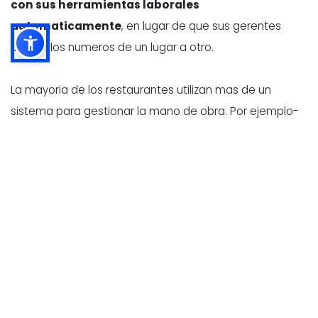
con sus herramientas laborales
automaticamente
, en lugar de que sus gerentes
copien los numeros de un lugar a otro.
La mayoria de los restaurantes utilizan mas de un
sistema para gestionar la mano de obra. Por ejemplo-
- Software de programacion
(creacion de turnos y
planes de personal)
- Control del tiempo (registros
, descansos,
modificaciones, aprobaciones)
- Nominas
(tasas salariales, horas extras, propinas,
reglas salariales)
- Informes laborales
(paneles de porcentaje de