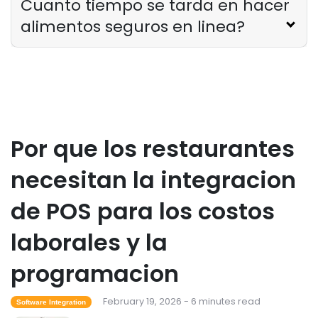
Cuanto tiempo se tarda en hacer
Como saber si su restaurante ha
alimentos seguros en linea?
superado su oferta tecnologica
Derrick McMahon
Feb 04, 2026
Restaurant Management
Como reducir las horas extras en los
restaurantes
Por que los restaurantes
Derrick McMahon
Feb 04, 2026
necesitan la integracion
Restaurant Management
de POS para los costos
Como el software de inventario de
restaurantes ayuda a controlar los
laborales y la
costos de los alimentos
Derrick McMahon
Feb 04, 2026
programacion
Restaurant Management
February 19, 2026 - 6 minutes read
Software Integration
Que tecnologia para restaurantes