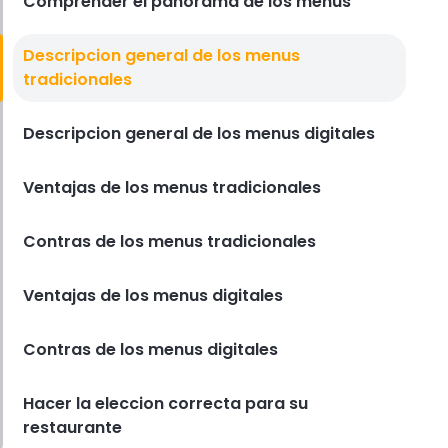
Comprender el panorama de los menus
Diseño Del Menú Del Restaurante
Descripcion general de los menus
Las 5 principales tendencias de
tradicionales
diseno de menus de restaurantes
en 2025
Descripcion general de los menus digitales
Derrick McMahon
Jul 24, 2025
Ventajas de los menus tradicionales
Contras de los menus tradicionales
Ventajas de los menus digitales
Contras de los menus digitales
Hacer la eleccion correcta para su
restaurante