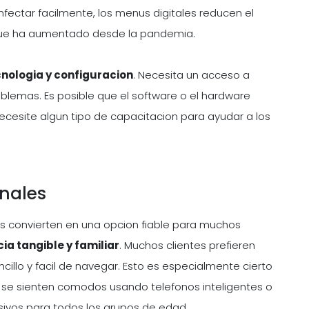
nfectar facilmente, los menus digitales reducen el
que ha aumentado desde la pandemia.
cnologia y configuracion
. Necesita un acceso a
roblemas. Es posible que el software o el hardware
 necesite algun tipo de capacitacion para ayudar a los
onales
os convierten en una opcion fiable para muchos
ia tangible y familiar
. Muchos clientes prefieren
cillo y facil de navegar. Esto es especialmente cierto
se sienten comodos usando telefonos inteligentes o
usivos para todos los grupos de edad.