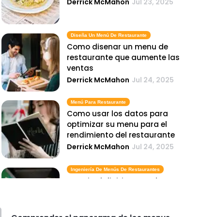
Derrick McMahon
Jul 23, 2025
Diseña Un Menú De Restaurante
Como disenar un menu de
restaurante que aumente las
ventas
Derrick McMahon
Jul 24, 2025
Menú Para Restaurante
Como usar los datos para
optimizar su menu para el
rendimiento del restaurante
Derrick McMahon
Jul 24, 2025
Ingeniería De Menús De Restaurantes
La guia definitiva para la
ingenieria de menus de
restaurantes
Derrick McMahon
Jul 24, 2025