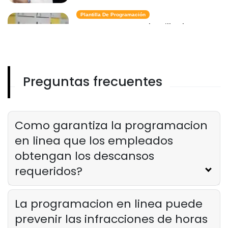
Plantilla De Programación
Como crear una plantilla de
programacion de restaurantes
eficaz
Derrick McMahon
Mar 19, 2025
Preguntas frecuentes
Creador De Horarios
Los beneficios de usar un creador de
horarios digital para hoteles
Derrick McMahon
Mar 19, 2025
Como garantiza la programacion
en linea que los empleados
obtengan los descansos
requeridos?
La programacion en linea puede
prevenir las infracciones de horas