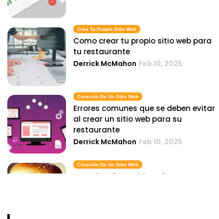
Crea Tu Propio Sitio Web
Como crear tu propio sitio web para
tu restaurante
Derrick McMahon
Feb 10, 2025
Creación De Un Sitio Web
Errores comunes que se deben evitar
al crear un sitio web para su
restaurante
Derrick McMahon
Feb 10, 2025
Creación De Un Sitio Web
Creacion de un sitio web para su
restaurante de servicio rapido en 5
sencillos pasos
Derrick McMahon
Feb 10, 2025