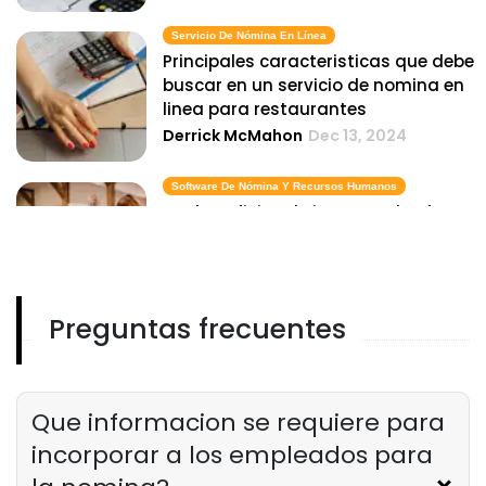
Servicio De Nómina En Línea
Principales caracteristicas que debe
buscar en un servicio de nomina en
linea para restaurantes
Derrick McMahon
Dec 13, 2024
Software De Nómina Y Recursos Humanos
Los beneficios de integrar el software
de nomina y recursos humanos en
su restaurante
Derrick McMahon
Dec 13, 2024
Preguntas frecuentes
Sistema De Nómina En Línea Para Restaurante
Los beneficios de utilizar un sistema
de nomina en linea para
restaurantes
Que informacion se requiere para
Derrick McMahon
Dec 13, 2024
incorporar a los empleados para