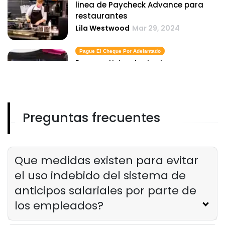
linea de Paycheck Advance para
restaurantes
Lila Westwood
Mar 29, 2024
Pague El Cheque Por Adelantado
Pago anticipado de cheques para
trabajadores por hora en
restaurantes de servicio rapido
Lila Westwood
Mar 29, 2024
Preguntas frecuentes
Día De Pago Por Adelantado
El papel del dia de pago en las
opciones anticipadas en la industria
de restaurantes
Que medidas existen para evitar
Lila Westwood
Mar 29, 2024
el uso indebido del sistema de
anticipos salariales por parte de
los empleados?