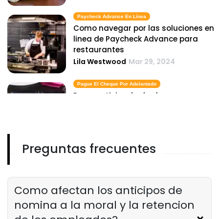
Paycheck Advance En Línea
Como navegar por las soluciones en
linea de Paycheck Advance para
restaurantes
Lila Westwood
Mar 29, 2024
Pague El Cheque Por Adelantado
Pago anticipado de cheques para
trabajadores por hora en
restaurantes de servicio rapido
Lila Westwood
Mar 29, 2024
Preguntas frecuentes
Anticipos De Pago
Comprender los anticipos salariales
en la industria de los restaurantes
Lila Westwood
Mar 29, 2024
Como afectan los anticipos de
nomina a la moral y la retencion