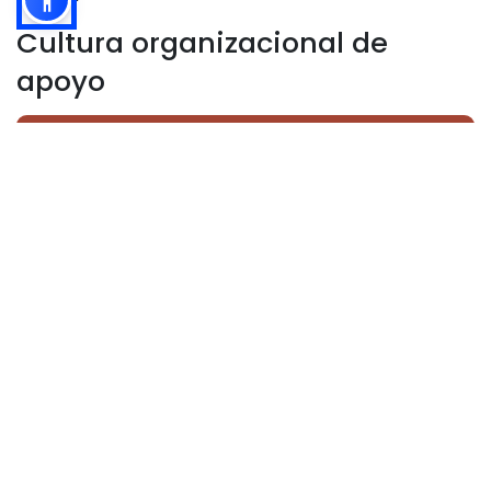
Cultura organizacional de
apoyo
Aumente la satisfacción de los empleados
Ofrezca flexibilidad financiera a sus
empleados con Altametrics
Solicita una demostración
Personalizacion de los
programas de pago anticipado