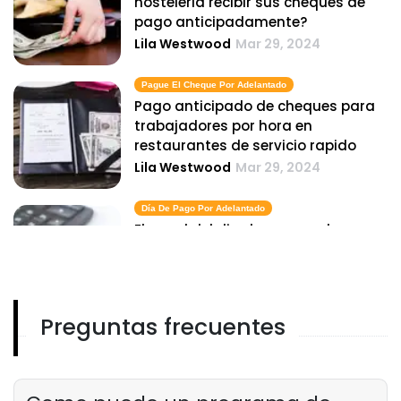
hosteleria recibir sus cheques de
pago anticipadamente?
Lila Westwood
Mar 29, 2024
Pague El Cheque Por Adelantado
Pago anticipado de cheques para
trabajadores por hora en
restaurantes de servicio rapido
Lila Westwood
Mar 29, 2024
Día De Pago Por Adelantado
El papel del dia de pago en las
opciones anticipadas en la industria
de restaurantes
Lila Westwood
Mar 29, 2024
Preguntas frecuentes
Anticipos De Pago
Comprender los anticipos salariales
en la industria de los restaurantes
Lila Westwood
Mar 29, 2024