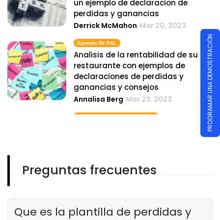
un ejemplo de declaracion de
perdidas y ganancias
Derrick McMahon
Mar 20, 2023
PROGRAMAR UNA DEMOSTRACIÓN
Ejemplo De P&l
Analisis de la rentabilidad de su
restaurante con ejemplos de
declaraciones de perdidas y
ganancias y consejos
Annalisa Berg
Mar 23, 2023
Ganancias Y Pérdidas De Excel
Prevision de ingresos y gastos de
restaurantes con la herramienta de
perdidas y ganancias de Excel
Annalisa Berg
Mar 23, 2023
Preguntas frecuentes
Informe P Y L
Comprenda el informe P y L de su
restaurante- una guia completa
Que es la plantilla de perdidas y
para propietarios de restaurantes