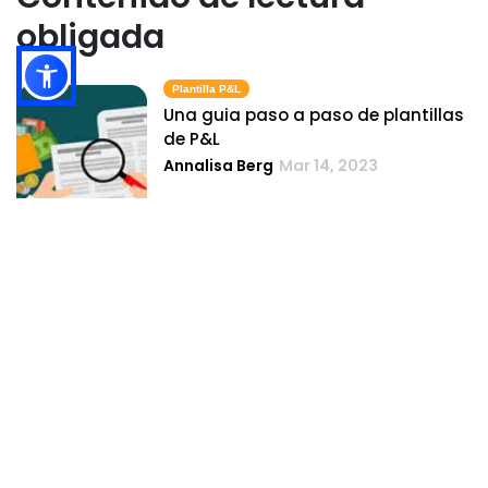
obligada
Plantilla P&l
Una guia paso a paso de plantillas
de P&L
Annalisa Berg
Mar 14, 2023
Ejemplo De Pérdidas Y Ganancias
Comprender las finanzas de los
restaurantes- como puede ayudar
un ejemplo de declaracion de
perdidas y ganancias
Derrick McMahon
Mar 20, 2023
Ejemplo De P&l
Analisis de la rentabilidad de su
restaurante con ejemplos de
declaraciones de perdidas y