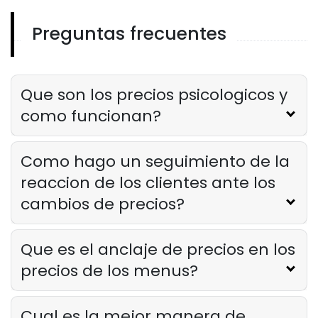
Derrick McMahon
Mar 28, 2025
Preguntas frecuentes
Plantilla Para Una Tarjeta De Recetas
Los elementos esenciales de una
plantilla para una tarjeta de recetas
en QSR
Que son los precios psicologicos y
Derrick McMahon
Mar 28, 2025
como funcionan?
Como hago un seguimiento de la
reaccion de los clientes ante los
cambios de precios?
Que es el anclaje de precios en los
precios de los menus?
Cual es la mejor manera de