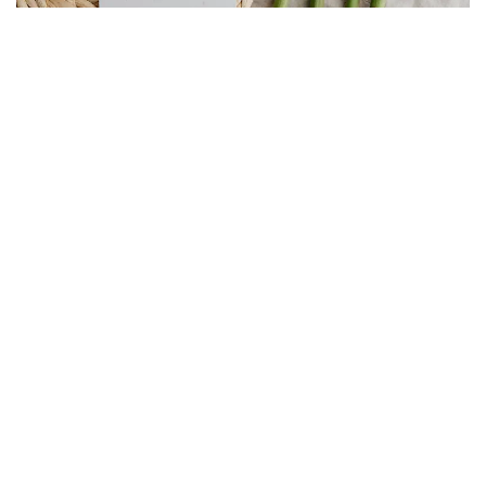
Mejore las operaciones de su restaurante
¡Soluciones de inventario rápidas con
Altametrics!
Reserve una demostración
Lista de ingredientes con
cantidades precisas