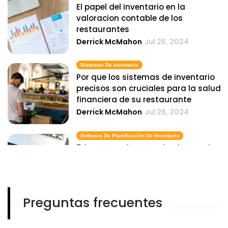
El papel del inventario en la
valoracion contable de los
restaurantes
Derrick McMahon
Jul 26, 2024
Sistemas De Inventario
Por que los sistemas de inventario
precisos son cruciales para la salud
financiera de su restaurante
Derrick McMahon
Jul 26, 2024
Software De Planificación De Inventario
5 formas en las que el software de
planificacion de inventario puede
ahorrarle dinero a su restaurante
Derrick McMahon
Jul 26, 2024
Preguntas frecuentes
Software Para Gestionar El Inventario
Como elegir el mejor software para