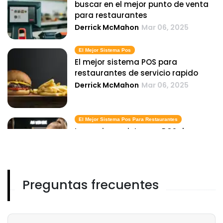
buscar en el mejor punto de venta
para restaurantes
Derrick McMahon
Mar 06, 2025
El Mejor Sistema Pos
El mejor sistema POS para
restaurantes de servicio rapido
Derrick McMahon
Mar 06, 2025
El Mejor Sistema Pos Para Restaurantes
Los mejores sistemas POS de
restaurantes para pequenas,
medianas y grandes empresas
Derrick McMahon
Mar 06, 2025
Preguntas frecuentes
El Mejor Sistema Pos Para Bar
Como elegir el mejor sistema POS
para bares