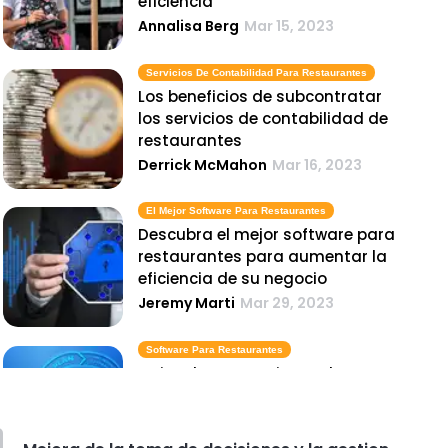
eficiencia
Annalisa Berg
Mar 15, 2023
Servicios De Contabilidad Para Restaurantes
Los beneficios de subcontratar
los servicios de contabilidad de
restaurantes
Derrick McMahon
Mar 16, 2023
El Mejor Software Para Restaurantes
Descubra el mejor software para
restaurantes para aumentar la
eficiencia de su negocio
Jeremy Marti
Mar 29, 2023
Software Para Restaurantes
Mejore las operaciones de su
restaurante con un software
eficiente para restaurantes
Jeremy Marti
Mar 29, 2023