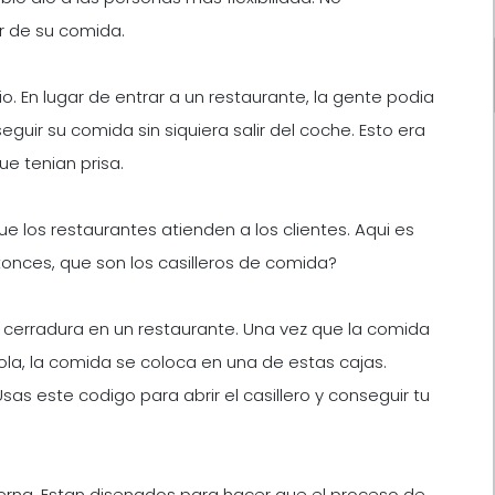
r de su comida.
io. En lugar de entrar a un restaurante, la gente podia
uir su comida sin siquiera salir del coche. Esto era
e tenian prisa.
 los restaurantes atienden a los clientes. Aqui es
tonces, que son los casilleros de comida?
cerradura en un restaurante. Una vez que la comida
ola, la comida se coloca en una de estas cajas.
sas este codigo para abrir el casillero y conseguir tu
erna. Estan disenados para hacer que el proceso de