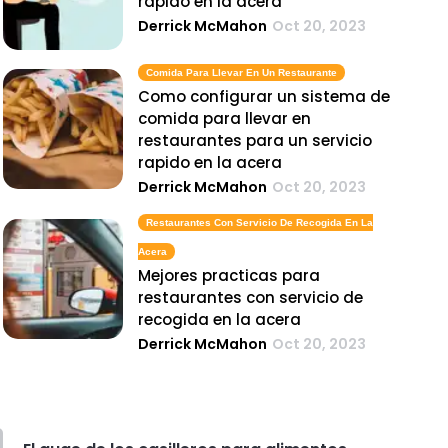
rapido en la acera
Derrick McMahon
Oct 20, 2023
Comida Para Llevar En Un Restaurante
Como configurar un sistema de
comida para llevar en
restaurantes para un servicio
rapido en la acera
Derrick McMahon
Oct 20, 2023
Restaurantes Con Servicio De Recogida En La
Acera
Mejores practicas para
restaurantes con servicio de
recogida en la acera
Derrick McMahon
Oct 20, 2023
Restaurante Para Llevar
Como colaborar con los socios de
entrega para restaurantes de