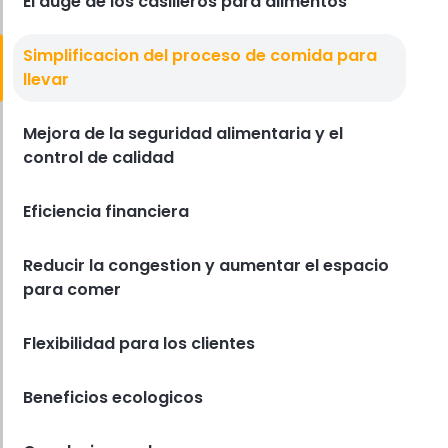
comida para llevar
El auge de los casilleros para alimentos
Derrick McMahon
Oct 20, 2023
Simplificacion del proceso de comida para
Pedir Comida Para Llevar
llevar
Como optimizar su presencia en
linea para pedidos para llevar
Mejora de la seguridad alimentaria y el
Derrick McMahon
Oct 20, 2023
control de calidad
Eficiencia financiera
Reducir la congestion y aumentar el espacio
para comer
Flexibilidad para los clientes
Beneficios ecologicos