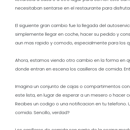
necesitaban sentarse en el restaurante para disfruta
El siguiente gran cambio fue la llegada del autoservic
simplemente llegar en coche, hacer su pedido y conseg
aun mas rapido y comodo, especialmente para los qu
Ahora, estamos viendo otro cambio en la forma en que
donde entran en escena los casilleros de comida. En
Imagina un conjunto de cajas o compartimentos con 
este lista, en lugar de esperar a un mesero o hacer c
Recibes un codigo o una notificacion en tu telefono. U
comida. Sencillo, verdad?
Los casilleros de comida son parte de la cocina mod