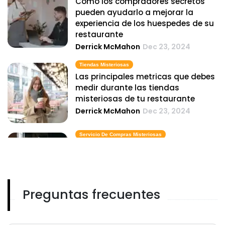
Como los compradores secretos
pueden ayudarlo a mejorar la
experiencia de los huespedes de su
restaurante
Derrick McMahon
Dec 23, 2024
Tiendas Misteriosas
Las principales metricas que debes
medir durante las tiendas
misteriosas de tu restaurante
Derrick McMahon
Dec 23, 2024
Servicio De Compras Misteriosas
Errores comunes que cometen los
restaurantes y que el servicio de
compras misteriosas puede
identificar
Preguntas frecuentes
Derrick McMahon
Dec 23, 2024
Empresas Secretas De Compradores
Empresas de compras ultrasecretas