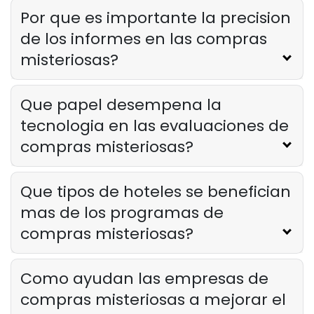
para ayudarlo a mejorar su
Por que es importante la precision
restaurante
de los informes en las compras
Derrick McMahon
Dec 23, 2024
misteriosas?
Que papel desempena la
tecnologia en las evaluaciones de
compras misteriosas?
Que tipos de hoteles se benefician
mas de los programas de
compras misteriosas?
Como ayudan las empresas de
compras misteriosas a mejorar el