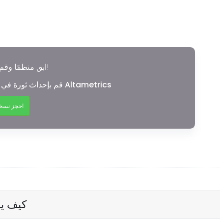
ابق منظمًا وقم بالتوظيف بثقة!
قم بإحداث ثورة في استراتيجية التوظيف الخاصة بك مع Altametrics
احجز نسخة
كيف يم