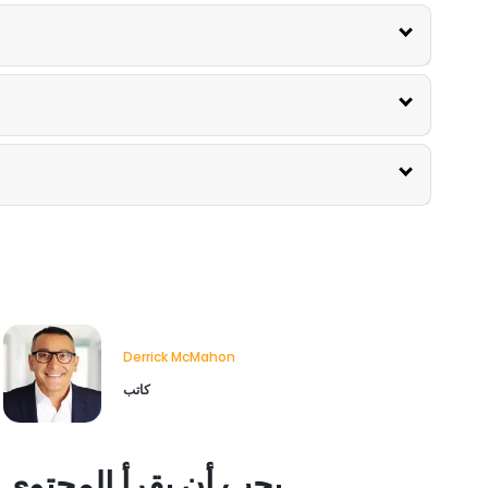
Derrick McMahon
كاتب
يجب أن يقرأ المحتوى